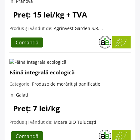
În:
Prahova
Preț: 15 lei/kg + TVA
Produs și vândut de:
Agrinvest Garden S.R.L.
Comandă
Făină integrală ecologică
Categorie:
Produse de morărit și panificație
În:
Galați
Preț: 7 lei/kg
Produs și vândut de:
Moara BIO Tulucești
Comandă