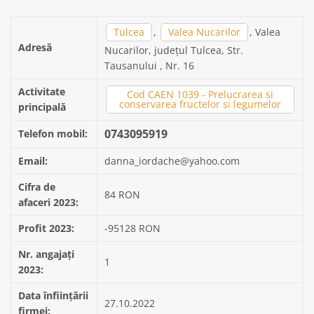
Tulcea
,
Valea Nucarilor
, Valea
Adresă
Nucarilor, județul Tulcea, Str.
Tausanului , Nr. 16
Activitate
Cod CAEN 1039 - Prelucrarea si
conservarea fructelor si legumelor
principală
0743095919
Telefon mobil:
Email:
danna_iordache@yahoo.com
Cifra de
84 RON
afaceri 2023:
Profit 2023:
-95128 RON
Nr. angajați
1
2023:
Data înființării
27.10.2022
firmei: