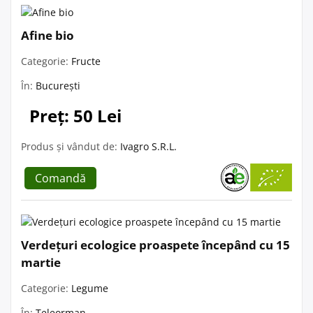
Afine bio
Categorie:
Fructe
În:
București
Preț: 50 Lei
Produs și vândut de:
Ivagro S.R.L.
Comandă
Verdețuri ecologice proaspete începând cu 15
martie
Categorie:
Legume
În:
Teleorman