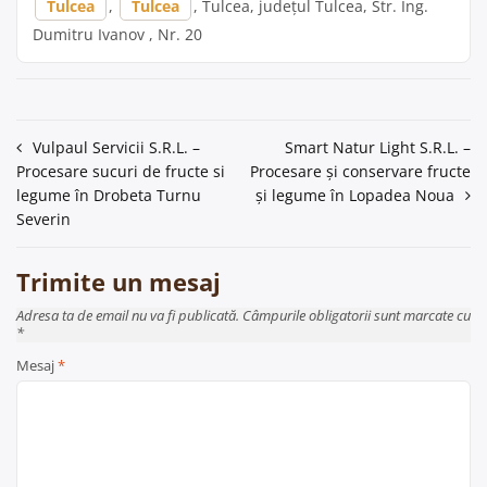
Tulcea
,
Tulcea
, Tulcea, județul Tulcea, Str. Ing.
Dumitru Ivanov , Nr. 20
Navigare
Vulpaul Servicii S.R.L. –
Smart Natur Light S.R.L. –
Procesare sucuri de fructe si
Procesare și conservare fructe
în
legume în Drobeta Turnu
și legume în Lopadea Noua
articole
Severin
Trimite un mesaj
Adresa ta de email nu va fi publicată. Câmpurile obligatorii sunt marcate cu
*
Mesaj
*