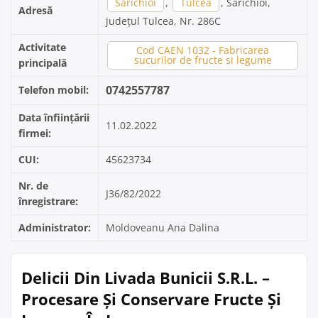
Sarichioi
,
Tulcea
, Sarichioi,
Adresă
județul Tulcea, Nr. 286C
Activitate
Cod CAEN 1032 - Fabricarea
sucurilor de fructe si legume
principală
0742557787
Telefon mobil:
Data înființării
11.02.2022
firmei:
CUI:
45623734
Nr. de
J36/82/2022
înregistrare:
Administrator:
Moldoveanu Ana Dalina
Delicii Din Livada Bunicii S.R.L. –
Procesare Și Conservare Fructe Și