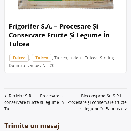
Frigorifer S.A. – Procesare Și
Conservare Fructe Și Legume În
Tulcea
Tulcea
,
Tulcea
, Tulcea, județul Tulcea, Str. Ing.
Dumitru Ivanov , Nr. 20
Navigare
Rio Mar S.R.L. – Procesare și
Bioconsprod Sn S.R.L. –
conservare fructe și legume în
Procesare și conservare fructe
în
Tur
și legume în Baneasa
articole
Trimite un mesaj