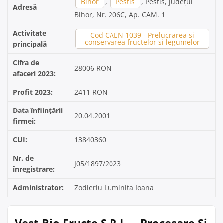
Bihor
,
Pestis
, Pestis, județul
Adresă
Bihor, Nr. 206C, Ap. CAM. 1
Activitate
Cod CAEN 1039 - Prelucrarea si
conservarea fructelor si legumelor
principală
Cifra de
28006 RON
afaceri 2023:
Profit 2023:
2411 RON
Data înființării
20.04.2001
firmei:
CUI:
13840360
Nr. de
J05/1897/2023
înregistrare:
Administrator:
Zodieriu Luminita Ioana
Vest Bio Fructe S.R.L. – Procesare Și