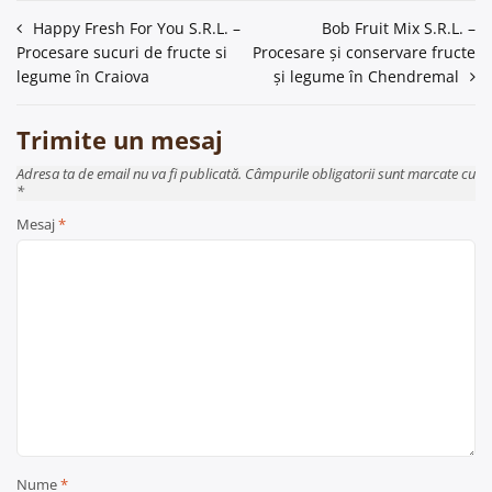
Navigare
Happy Fresh For You S.R.L. –
Bob Fruit Mix S.R.L. –
Procesare sucuri de fructe si
Procesare și conservare fructe
în
legume în Craiova
și legume în Chendremal
articole
Trimite un mesaj
Adresa ta de email nu va fi publicată. Câmpurile obligatorii sunt marcate cu
*
Mesaj
*
Nume
*