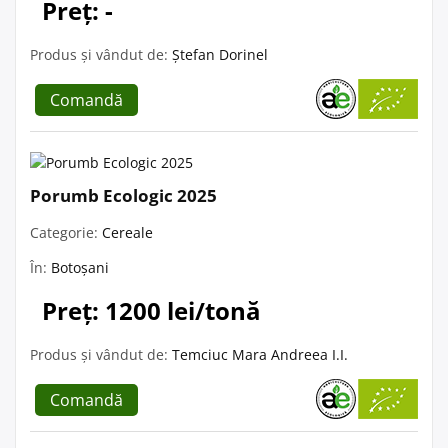
Preț: -
Produs și vândut de:
Ștefan Dorinel
Comandă
Porumb Ecologic 2025
Categorie:
Cereale
În:
Botoșani
Preț: 1200 lei/tonă
Produs și vândut de:
Temciuc Mara Andreea I.I.
Comandă