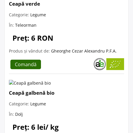
Ceapă verde
Categorie:
Legume
În:
Teleorman
Preț: 6 RON
Produs și vândut de:
Gheorghe Cezar Alexandru P.F.A.
Comandă
Ceapă galbenă bio
Categorie:
Legume
În:
Dolj
Preț: 6 lei/ kg