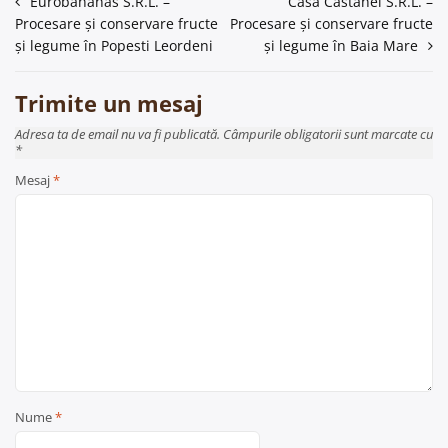
Navigare
Eurobananas S.R.L. –
Casa Castanei S.R.L. –
Procesare și conservare fructe
Procesare și conservare fructe
în
și legume în Popesti Leordeni
și legume în Baia Mare
articole
Trimite un mesaj
Adresa ta de email nu va fi publicată. Câmpurile obligatorii sunt marcate cu
*
Mesaj
*
Nume
*