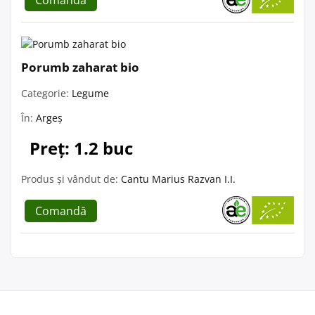
Comandă
Porumb zaharat bio
Categorie:
Legume
În:
Argeș
Preț: 1.2 buc
Produs și vândut de:
Cantu Marius Razvan I.I.
Comandă