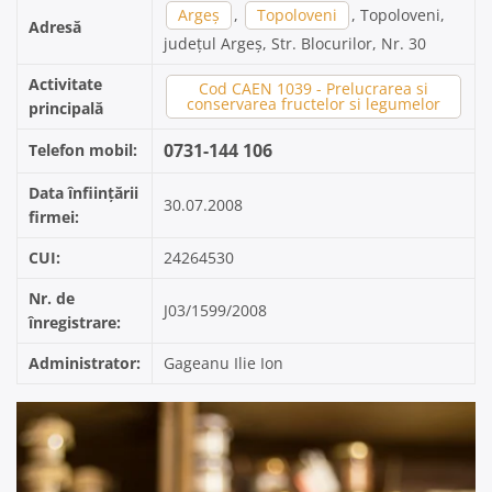
Argeș
,
Topoloveni
, Topoloveni,
Adresă
județul Argeș, Str. Blocurilor, Nr. 30
Activitate
Cod CAEN 1039 - Prelucrarea si
conservarea fructelor si legumelor
principală
0731-144 106
Telefon mobil:
Data înființării
30.07.2008
firmei:
CUI:
24264530
Nr. de
J03/1599/2008
înregistrare:
Administrator:
Gageanu Ilie Ion