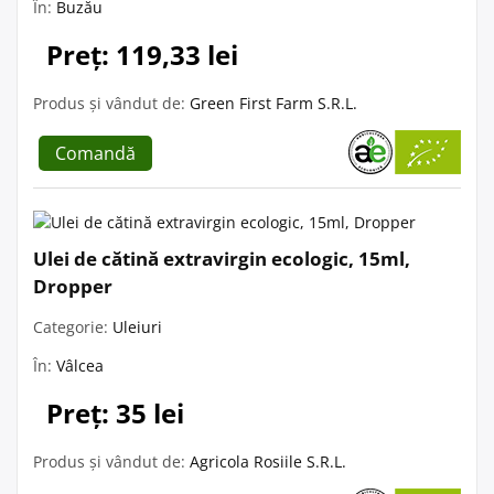
În:
Buzău
Preț: 119,33 lei
Produs și vândut de:
Green First Farm S.R.L.
Comandă
Ulei de cătină extravirgin ecologic, 15ml,
Dropper
Categorie:
Uleiuri
În:
Vâlcea
Preț: 35 lei
Produs și vândut de:
Agricola Rosiile S.R.L.