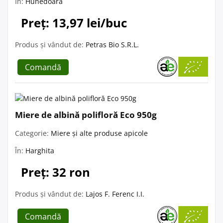
În:
Hunedoara
Preț: 13,97 lei/buc
Produs și vândut de:
Petras Bio S.R.L.
Comandă
Miere de albină polifloră Eco 950g
Categorie:
Miere și alte produse apicole
În:
Harghita
Preț: 32 ron
Produs și vândut de:
Lajos F. Ferenc I.I.
Comandă