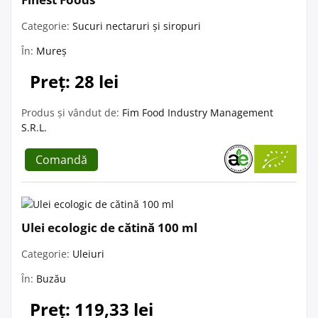
Categorie:
Sucuri nectaruri și siropuri
În:
Mureș
Preț: 28 lei
Produs și vândut de:
Fim Food Industry Management
S.R.L.
Comandă
Ulei ecologic de cătină 100 ml
Categorie:
Uleiuri
În:
Buzău
Preț: 119,33 lei