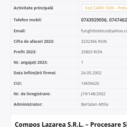
Activitate principală
Cod CAEN 1039 - Prelu
0743929056, 074746
Telefon mobil:
Email:
funghiboletus@yahoo.c
Cifra de afaceri 2023:
3232366 RON
Profit 2023:
25803 RON
Nr. angajați 2023:
1
Data înființării firmei:
24.05.2002
CUI:
14656626
Nr. de înregistrare:
J19/148/2002
Administrator:
Bertalan Attila
Compos Lazarea S.R.L. – Procesare Ș