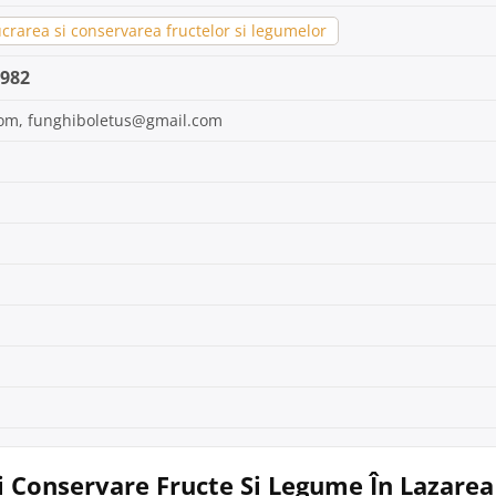
crarea si conservarea fructelor si legumelor
2982
om, funghiboletus@gmail.com
i Conservare Fructe Și Legume În Lazarea