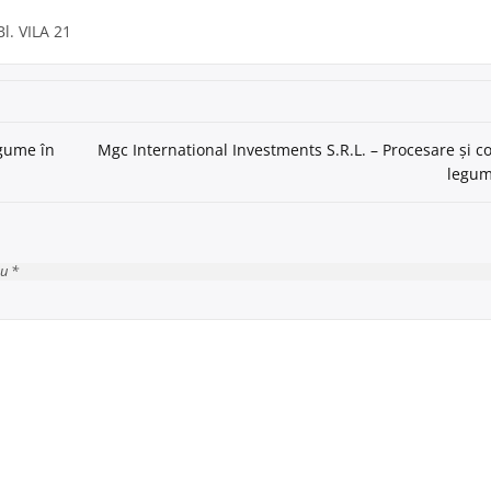
Bl. VILA 21
egume în
Mgc International Investments S.R.L. – Procesare și co
legum
cu *