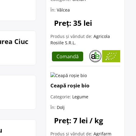
În:
Vâlcea
Preț: 35 lei
Produs și vândut de:
Agricola
urea Ciuc
Rosiile S.R.L.
Comandă
Ceapă roșie bio
Categorie:
Legume
În:
Dolj
Preț: 7 lei / kg
u
Produs și vândut de:
Agrifarm