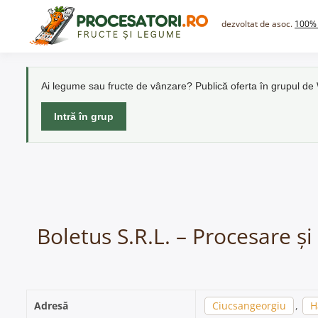
Skip
to
dezvoltat de asoc.
100% 
content
Ai legume sau fructe de vânzare? Publică oferta în grupul d
Intră în grup
Boletus S.R.L. – Procesare ș
Adresă
Ciucsangeorgiu
,
H