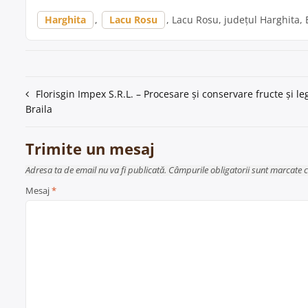
Harghita
,
Lacu Rosu
, Lacu Rosu, județul Harghita, 
Navigare
Florisgin Impex S.R.L. – Procesare și conservare fructe și l
Braila
în
articole
Trimite un mesaj
Adresa ta de email nu va fi publicată. Câmpurile obligatorii sunt marcate 
Mesaj
*