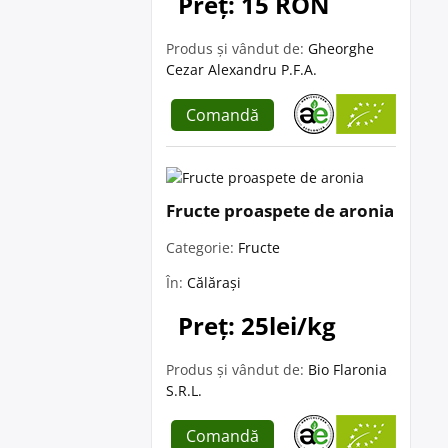
Preț: 15 RON
Produs și vândut de:
Gheorghe
Cezar Alexandru P.F.A.
Comandă
Fructe proaspete de aronia
Categorie:
Fructe
În:
Călărași
Preț: 25lei/kg
Produs și vândut de:
Bio Flaronia
S.R.L.
Comandă