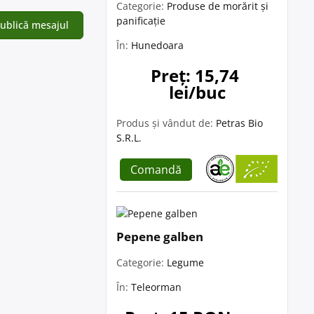
Categorie:
Produse de morărit și
panificație
În:
Hunedoara
Preț: 15,74 
lei/buc
Produs și vândut de:
Petras Bio
S.R.L.
Comandă
Pepene galben
Categorie:
Legume
În:
Teleorman