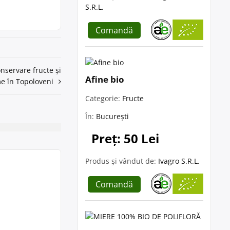
S.R.L.
Comandă
nservare fructe și
Afine bio
e în Topoloveni
Categorie:
Fructe
În:
București
Preț: 50 Lei
Produs și vândut de:
Ivagro S.R.L.
Comandă