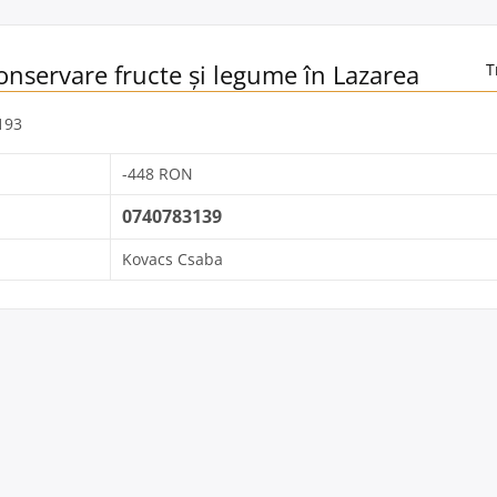
onservare fructe și legume în Lazarea
T
1193
-448 RON
0740783139
Kovacs Csaba