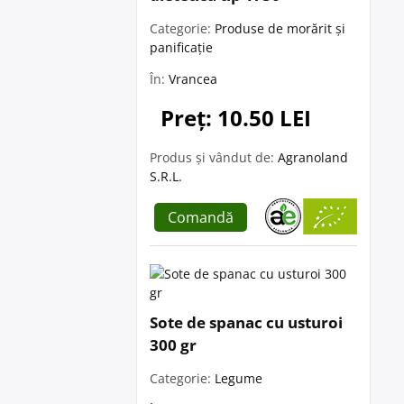
Categorie:
Produse de morărit și
panificație
În:
Vrancea
Preț: 10.50 LEI
Produs și vândut de:
Agranoland
S.R.L.
Comandă
Sote de spanac cu usturoi
300 gr
Categorie:
Legume