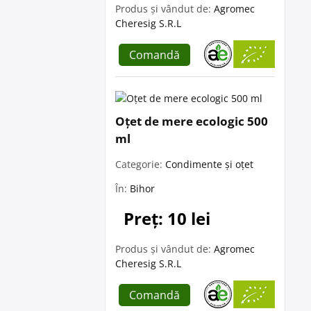
Produs și vândut de:
Agromec
Cheresig S.R.L
Comandă
Oțet de mere ecologic 500
ml
Categorie:
Condimente și oțet
În:
Bihor
Preț: 10 lei
Produs și vândut de:
Agromec
Cheresig S.R.L
Comandă