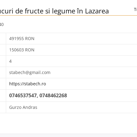
ucuri de fructe si legume în Lazarea
T
40
491955 RON
150603 RON
4
stabech@gmail.com
https://stabech.ro
0746537547, 0748462268
Gurzo Andras