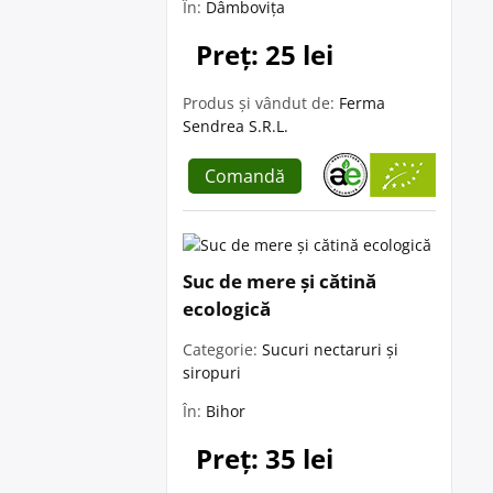
În:
Dâmbovița
Preț: 25 lei
Produs și vândut de:
Ferma
Sendrea S.R.L.
Comandă
Suc de mere și cătină
ecologică
Categorie:
Sucuri nectaruri și
siropuri
În:
Bihor
Preț: 35 lei