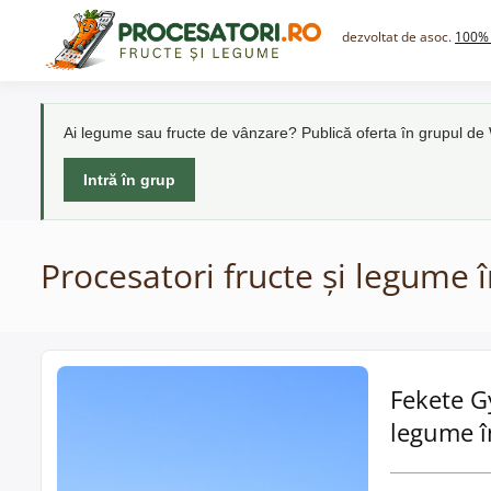
Skip
to
dezvoltat de asoc.
100% 
content
Ai legume sau fructe de vânzare? Publică oferta în grupul d
Intră în grup
Procesatori fructe și legume 
Fekete G
legume î