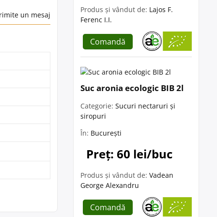
Produs și vândut de:
Lajos F.
rimite un mesaj
Ferenc I.I.
Comandă
Suc aronia ecologic BIB 2l
Categorie:
Sucuri nectaruri și
siropuri
În:
București
Preț: 60 lei/buc
Produs și vândut de:
Vadean
George Alexandru
Comandă