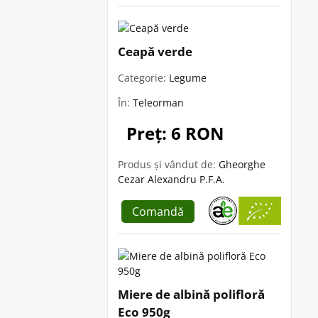
Ceapă verde
Categorie:
Legume
În:
Teleorman
Preț: 6 RON
Produs și vândut de:
Gheorghe
Cezar Alexandru P.F.A.
Comandă
Miere de albină polifloră
Eco 950g