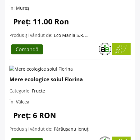
În:
Mureș
Preț: 11.00 Ron
Produs și vândut de:
Eco Mania S.R.L.
Comandă
Mere ecologice soiul Florina
Categorie:
Fructe
În:
Vâlcea
Preț: 6 RON
Produs și vândut de:
Părăușanu Ionuț