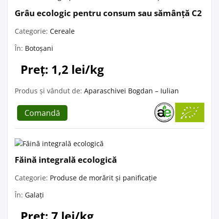
Grâu ecologic pentru consum sau sămânță C2
Categorie:
Cereale
În:
Botoșani
Preț: 1,2 lei/kg
Produs și vândut de:
Aparaschivei Bogdan – Iulian
Comandă
Făină integrală ecologică
Categorie:
Produse de morărit și panificație
În:
Galați
Preț: 7 lei/kg