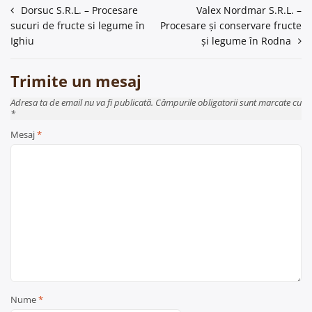
Navigare
Dorsuc S.R.L. – Procesare
Valex Nordmar S.R.L. –
sucuri de fructe si legume în
Procesare și conservare fructe
în
Ighiu
și legume în Rodna
articole
Trimite un mesaj
Adresa ta de email nu va fi publicată. Câmpurile obligatorii sunt marcate cu
*
Mesaj
*
Nume
*