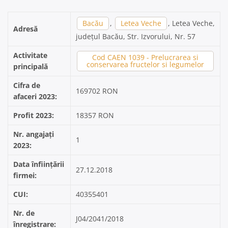
Bacău
,
Letea Veche
, Letea Veche,
Adresă
județul Bacău, Str. Izvorului, Nr. 57
Activitate
Cod CAEN 1039 - Prelucrarea si
conservarea fructelor si legumelor
principală
Cifra de
169702 RON
afaceri 2023:
Profit 2023:
18357 RON
Nr. angajați
1
2023:
Data înființării
27.12.2018
firmei:
CUI:
40355401
Nr. de
J04/2041/2018
înregistrare: