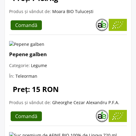
Produs și vândut de:
Moara BIO Tulucești
Comandă
Pepene galben
Categorie:
Legume
În:
Teleorman
Preț: 15 RON
Produs și vândut de:
Gheorghe Cezar Alexandru P.F.A.
Comandă