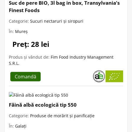
Suc de pere BIO, 3l bag in box, Transylvania’s
Finest Foods
Categorie:
Sucuri nectaruri și siropuri
În:
Mureș
Preț: 28 lei
Produs și vândut de:
Fim Food Industry Management
S.R.L.
Comandă
Făină albă ecologică tip 550
Categorie:
Produse de morărit și panificație
În:
Galați