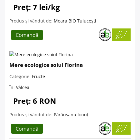
Preț: 7 lei/kg
Produs și vândut de:
Moara BIO Tulucești
Comandă
Mere ecologice soiul Florina
Categorie:
Fructe
În:
Vâlcea
Preț: 6 RON
Produs și vândut de:
Părăușanu Ionuț
Comandă