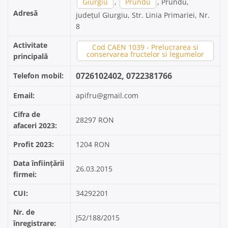
Giurgiu
,
Prundu
, Prundu,
Adresă
județul Giurgiu, Str. Linia Primariei, Nr.
8
Activitate
Cod CAEN 1039 - Prelucrarea si
conservarea fructelor si legumelor
principală
0726102402, 0722381766
Telefon mobil:
Email:
apifru@gmail.com
Cifra de
28297 RON
afaceri 2023:
Profit 2023:
1204 RON
Data înființării
26.03.2015
firmei:
CUI:
34292201
Nr. de
J52/188/2015
înregistrare: