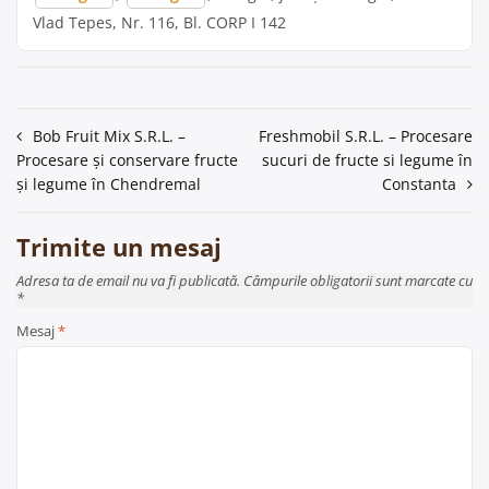
Vlad Tepes, Nr. 116, Bl. CORP I 142
Navigare
Bob Fruit Mix S.R.L. –
Freshmobil S.R.L. – Procesare
Procesare și conservare fructe
sucuri de fructe si legume în
în
și legume în Chendremal
Constanta
articole
Trimite un mesaj
Adresa ta de email nu va fi publicată. Câmpurile obligatorii sunt marcate cu
*
Mesaj
*