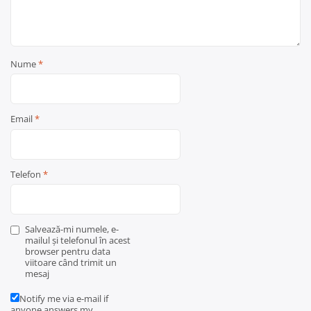
Nume
*
Email
*
Telefon
*
Salvează-mi numele, e-
mailul și telefonul în acest
browser pentru data
viitoare când trimit un
mesaj
Notify me via e-mail if
anyone answers my