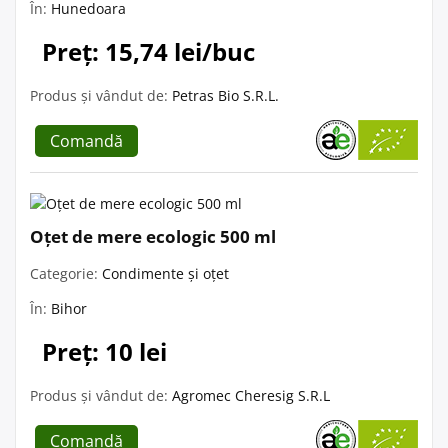
În:
Hunedoara
Preț: 15,74 lei/buc
Produs și vândut de:
Petras Bio S.R.L.
Comandă
Oțet de mere ecologic 500 ml
Categorie:
Condimente și oțet
În:
Bihor
Preț: 10 lei
Produs și vândut de:
Agromec Cheresig S.R.L
Comandă