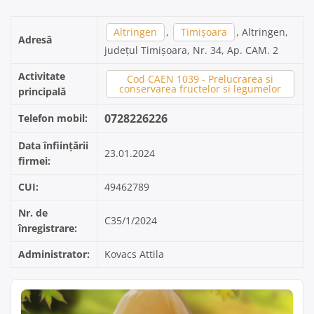
Altringen
,
Timișoara
, Altringen,
Adresă
județul Timișoara, Nr. 34, Ap. CAM. 2
Activitate
Cod CAEN 1039 - Prelucrarea si
conservarea fructelor si legumelor
principală
0728226226
Telefon mobil:
Data înființării
23.01.2024
firmei:
CUI:
49462789
Nr. de
C35/1/2024
înregistrare:
Administrator:
Kovacs Attila