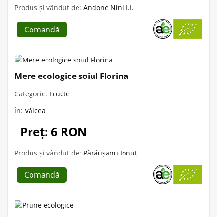
Produs și vândut de:
Andone Nini I.I.
Comandă
Mere ecologice soiul Florina
Categorie:
Fructe
În:
Vâlcea
Preț: 6 RON
Produs și vândut de:
Părăușanu Ionuț
Comandă