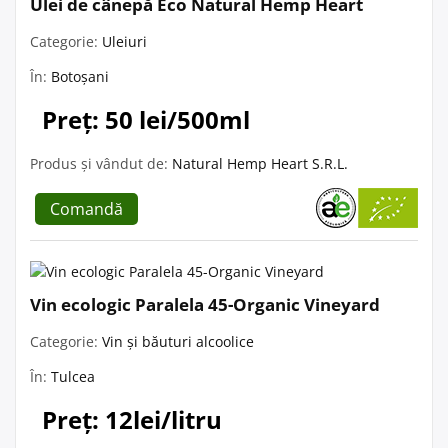
Ulei de cânepă Eco Natural Hemp Heart
Categorie:
Uleiuri
În:
Botoșani
Preț: 50 lei/500ml
Produs și vândut de:
Natural Hemp Heart S.R.L.
Comandă
Vin ecologic Paralela 45-Organic Vineyard
Categorie:
Vin și băuturi alcoolice
În:
Tulcea
Preț: 12lei/litru