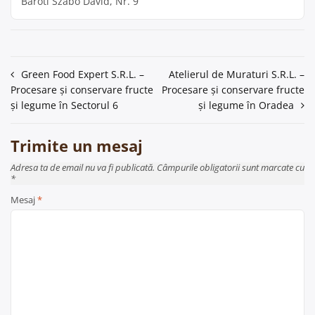
Baroti Szabo David, Nr. 9
Navigare
Green Food Expert S.R.L. –
Atelierul de Muraturi S.R.L. –
Procesare și conservare fructe
Procesare și conservare fructe
în
și legume în Sectorul 6
și legume în Oradea
articole
Trimite un mesaj
Adresa ta de email nu va fi publicată. Câmpurile obligatorii sunt marcate cu
*
Mesaj
*