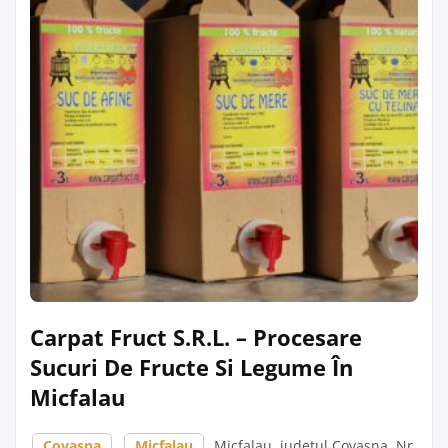
Carpat Fruct S.R.L. – Procesare
Sucuri De Fructe Si Legume În
Micfalau
Covasna
,
Micfalau
, Micfalau, județul Covasna, Nr.