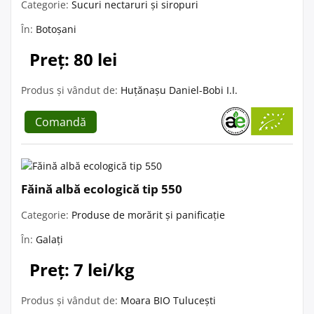
Categorie:
Sucuri nectaruri și siropuri
În:
Botoșani
Preț: 80 lei
Produs și vândut de:
Huțănașu Daniel-Bobi I.I.
Comandă
Făină albă ecologică tip 550
Categorie:
Produse de morărit și panificație
În:
Galați
Preț: 7 lei/kg
Produs și vândut de:
Moara BIO Tulucești