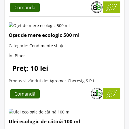
Comandă
Oțet de mere ecologic 500 ml
Categorie:
Condimente și oțet
În:
Bihor
Preț: 10 lei
Produs și vândut de:
Agromec Cheresig S.R.L
Comandă
Ulei ecologic de cătină 100 ml