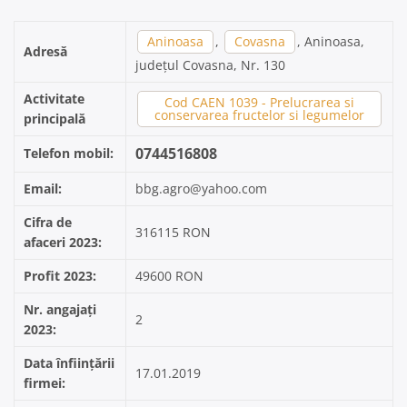
Aninoasa
,
Covasna
, Aninoasa,
Adresă
județul Covasna, Nr. 130
Activitate
Cod CAEN 1039 - Prelucrarea si
conservarea fructelor si legumelor
principală
0744516808
Telefon mobil:
Email:
bbg.agro@yahoo.com
Cifra de
316115 RON
afaceri 2023:
Profit 2023:
49600 RON
Nr. angajați
2
2023:
Data înființării
17.01.2019
firmei: