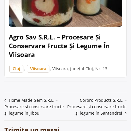
Agro Sav S.R.L. – Procesare Și
Conservare Fructe Și Legume În
Viisoara
Cluj
,
Viisoara
, Viisoara, județul Cluj, Nr. 13
Navigare
Home Made Gem S.R.L. –
Corbro Products S.R.L. –
Procesare și conservare fructe
Procesare și conservare fructe
în
și legume în Jibou
și legume în Santandrei
articole
Trimite un mesaj