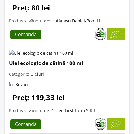
Preț: 80 lei
Produs și vândut de:
Huțănașu Daniel-Bobi I.I.
Comandă
Ulei ecologic de cătină 100 ml
Categorie:
Uleiuri
În:
Buzău
Preț: 119,33 lei
Produs și vândut de:
Green First Farm S.R.L.
Comandă