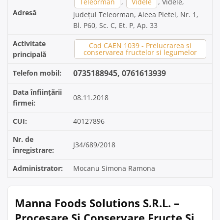
Teleorman
,
Videle
, Videle,
Adresă
județul Teleorman, Aleea Pietei, Nr. 1,
Bl. P60, Sc. C, Et. P, Ap. 33
Activitate
Cod CAEN 1039 - Prelucrarea si
conservarea fructelor si legumelor
principală
0735188945, 0761613939
Telefon mobil:
Data înființării
08.11.2018
firmei:
CUI:
40127896
Nr. de
J34/689/2018
înregistrare:
Administrator:
Mocanu Simona Ramona
Manna Foods Solutions S.R.L. –
Procesare Și Conservare Fructe Și