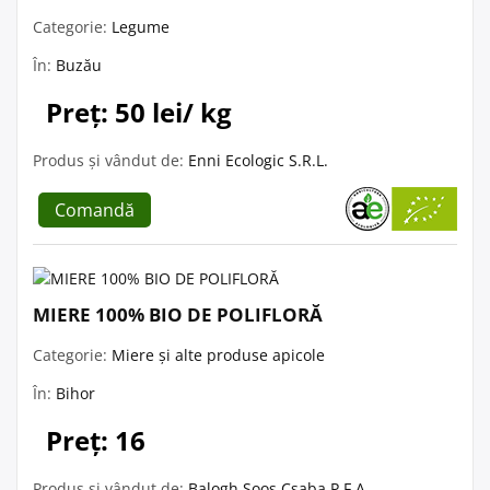
Categorie:
Legume
În:
Buzău
Preț: 50 lei/ kg
Produs și vândut de:
Enni Ecologic S.R.L.
Comandă
MIERE 100% BIO DE POLIFLORĂ
Categorie:
Miere și alte produse apicole
În:
Bihor
Preț: 16
Produs și vândut de:
Balogh Soos Csaba P.F.A.