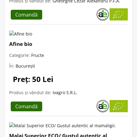
Produs și vândut de:
Gheorghe Cezar Alexandru P.F.A.
Comandă
Afine bio
Categorie:
Fructe
În:
București
Preț: 50 Lei
Produs și vândut de:
Ivagro S.R.L.
Comandă
Malai Superior ECO/ Gustul autentic al