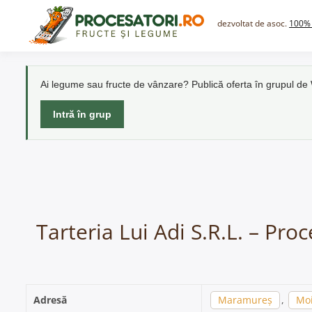
Skip
to
dezvoltat de asoc.
100% 
content
Ai legume sau fructe de vânzare? Publică oferta în grupul d
Intră în grup
Tarteria Lui Adi S.R.L. – Pro
Adresă
Maramureș
,
Moi