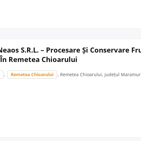
eaos S.R.L. – Procesare Și Conservare Fru
În Remetea Chioarului
ș
,
Remetea Chioarului
, Remetea Chioarului, județul Maramur