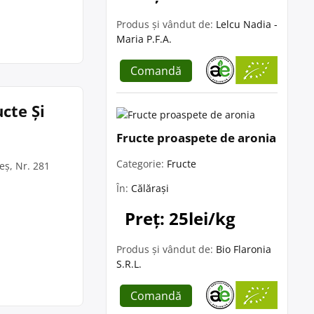
Produs și vândut de:
Lelcu Nadia -
Maria P.F.A.
Comandă
cte Și
Fructe proaspete de aronia
Categorie:
Fructe
eș, Nr. 281
În:
Călărași
Preț: 25lei/kg
Produs și vândut de:
Bio Flaronia
S.R.L.
Comandă