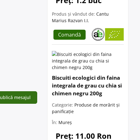
Preț: 1.2 buc
Produs și vândut de:
Cantu
Marius Razvan I.I.
Comandă
Biscuiti ecologici din faina
integrala de grau cu chia si
chimen negru 200g
Categorie:
Produse de morărit și
panificație
În:
Mureș
Preț: 11.00 Ron