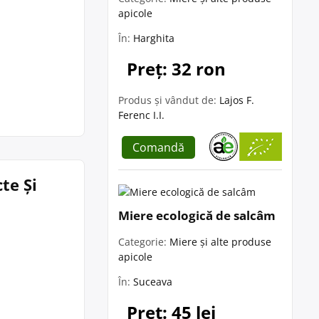
apicole
În:
Harghita
Preț: 32 ron
Produs și vândut de:
Lajos F.
Ferenc I.I.
Comandă
te Și
Miere ecologică de salcâm
Categorie:
Miere și alte produse
apicole
În:
Suceava
Preț: 45 lei