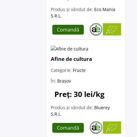
Produs și vândut de:
Eco Mania
S.R.L.
Comandă
Afine de cultura
Categorie:
Fructe
În:
Brașov
Preț: 30 lei/kg
Produs și vândut de:
Bluerey
S.R.L.
Comandă