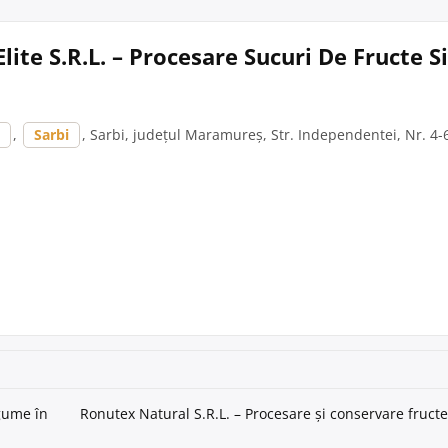
Elite S.R.L. – Procesare Sucuri De Fructe 
ș
,
Sarbi
, Sarbi, județul Maramureș, Str. Independentei, Nr. 4-
egume în
Ronutex Natural S.R.L. – Procesare și conservare fructe