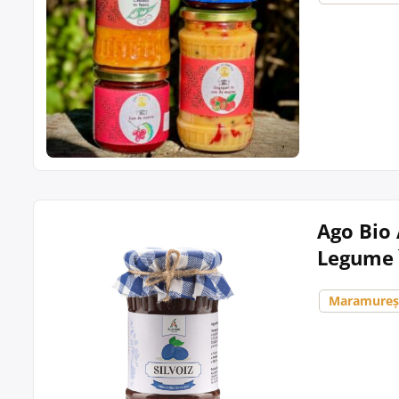
Ago Bio 
Legume 
Maramure