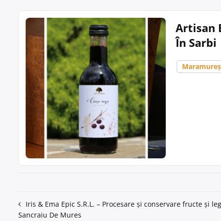
Artisan 
În Sarbi
Maramure
Navigare
Iris & Ema Epic S.R.L. – Procesare și conservare fructe și l
Sancraiu De Mures
în