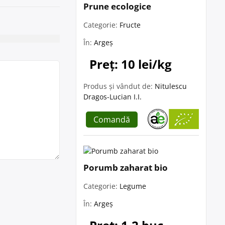
Prune ecologice
Categorie:
Fructe
În:
Argeș
Preț: 10 lei/kg
Produs și vândut de:
Nitulescu
Dragos-Lucian I.I.
Comandă
Porumb zaharat bio
Categorie:
Legume
În:
Argeș