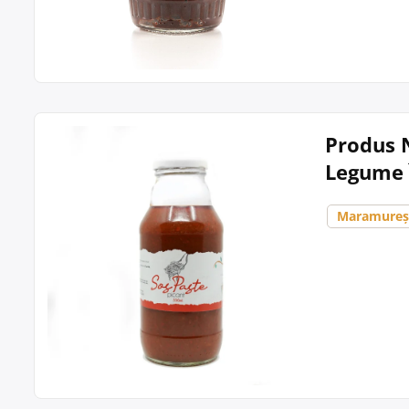
Produs N
Legume 
Maramure