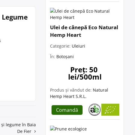
Si Legume
Ulei de cânepă Eco Natural
Hemp Heart
6
Categorie:
Uleiuri
În:
Botoșani
Preț: 50 
lei/500ml
Produs și vândut de:
Natural
Hemp Heart S.R.L.
Comandă
 și legume în Baia
De Fier