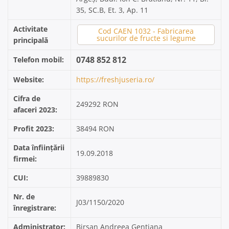
35, SC.B, Et. 3, Ap. 11
Activitate
Cod CAEN 1032 - Fabricarea
sucurilor de fructe si legume
principală
0748 852 812
Telefon mobil:
Website:
https://freshjuseria.ro/
Cifra de
249292 RON
afaceri 2023:
Profit 2023:
38494 RON
Data înființării
19.09.2018
firmei:
CUI:
39889830
Nr. de
J03/1150/2020
înregistrare:
Administrator:
Birsan Andreea Gentiana