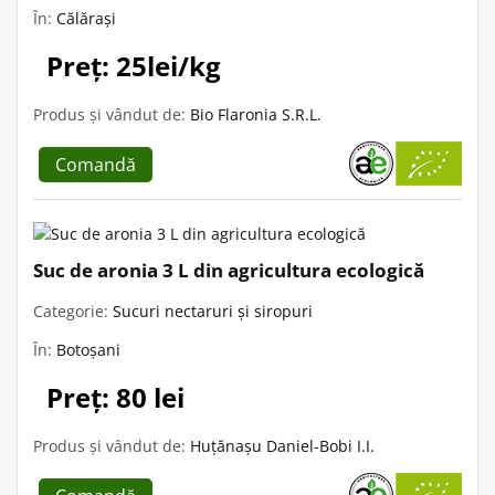
În:
Călărași
Preț: 25lei/kg
Produs și vândut de:
Bio Flaronia S.R.L.
Comandă
Suc de aronia 3 L din agricultura ecologică
Categorie:
Sucuri nectaruri și siropuri
În:
Botoșani
Preț: 80 lei
Produs și vândut de:
Huțănașu Daniel-Bobi I.I.