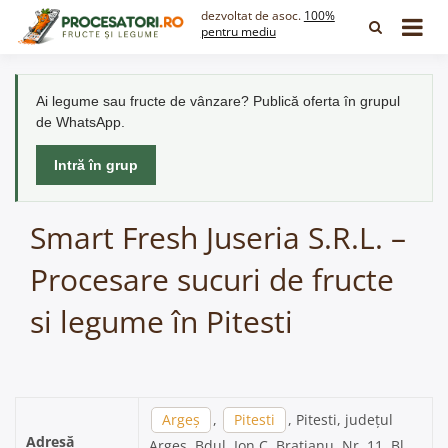
Skip
dezvoltat de asoc.
100%
to
pentru mediu
content
Ai legume sau fructe de vânzare? Publică oferta în grupul
de WhatsApp.
Intră în grup
Smart Fresh Juseria S.R.L. –
Procesare sucuri de fructe
si legume în Pitesti
Argeș
,
Pitesti
, Pitesti, județul
Adresă
Argeș, Bdul. Ion C. Bratianu, Nr. 11, Bl.