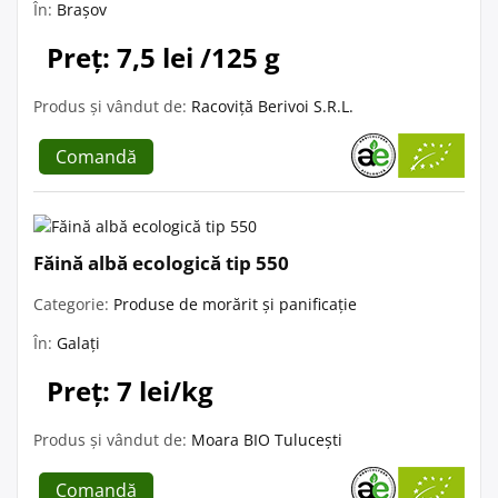
În:
Brașov
Preț: 7,5 lei /125 g
Produs și vândut de:
Racoviță Berivoi S.R.L.
Comandă
Făină albă ecologică tip 550
Categorie:
Produse de morărit și panificație
În:
Galați
Preț: 7 lei/kg
Produs și vândut de:
Moara BIO Tulucești
Comandă