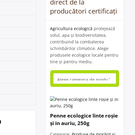
direct de la
producători certificați
Agricultura ecologică
protejează
solul, apa și biodiversitatea,
contribuind la combaterea
schimbărilor climatice. Alege
produsele ecologice locale pentru
tine și pentru mediu.
Penne ecologice linte roșie
n
și in auriu, 250g
Categorie:
Produse de morărit și