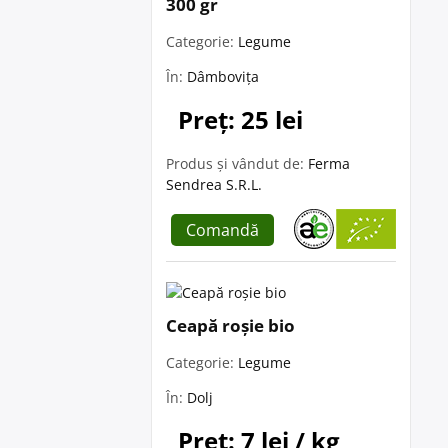
300 gr
Categorie:
Legume
În:
Dâmbovița
Preț: 25 lei
Produs și vândut de:
Ferma
Sendrea S.R.L.
Comandă
Ceapă roșie bio
Categorie:
Legume
În:
Dolj
Preț: 7 lei / kg