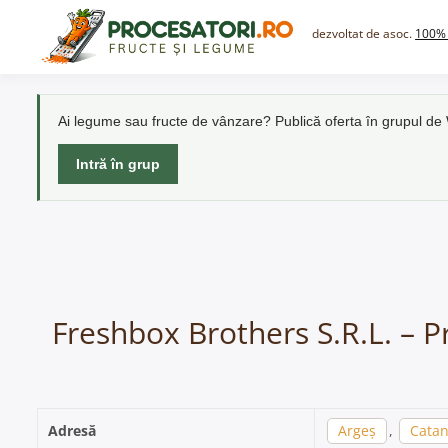
Skip
to
dezvoltat de asoc.
100% 
content
Ai legume sau fructe de vânzare? Publică oferta în grupul d
Intră în grup
Freshbox Brothers S.R.L. – P
Adresă
Argeș
,
Catan