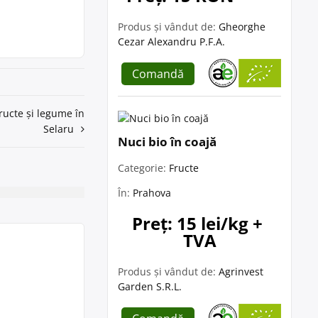
Produs și vândut de:
Gheorghe
Cezar Alexandru P.F.A.
Comandă
ructe și legume în
Selaru
Nuci bio în coajă
Categorie:
Fructe
În:
Prahova
Preț: 15 lei/kg + 
TVA
Produs și vândut de:
Agrinvest
Garden S.R.L.