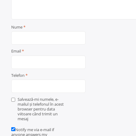
Nume
*
Email
*
Telefon
*
Salvează-mi numele, e-
mailul și telefonul în acest
browser pentru data
viitoare când trimit un
mesaj
Notify me via e-mail if
anyone answers my