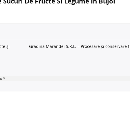
e Sucuri De Fructe Si Legume În Bujoi
te și
Gradina Marandei S.R.L. – Procesare și conservare f
cu *