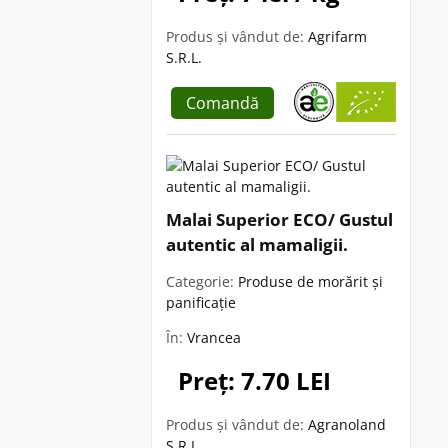
Produs și vândut de:
Agrifarm
S.R.L.
Comandă
Malai Superior ECO/ Gustul
autentic al mamaligii.
Categorie:
Produse de morărit și
panificație
În:
Vrancea
Preț: 7.70 LEI
Produs și vândut de:
Agranoland
S.R.L.