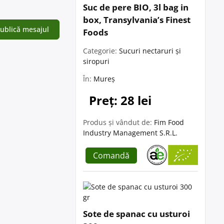
Suc de pere BIO, 3l bag in
box, Transylvania’s Finest
Foods
Categorie:
Sucuri nectaruri și
siropuri
În:
Mureș
Preț: 28 lei
Produs și vândut de:
Fim Food
Industry Management S.R.L.
Comandă
Sote de spanac cu usturoi