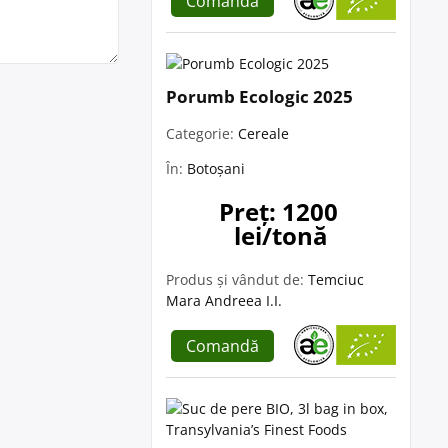
Comandă
Porumb Ecologic 2025
Categorie:
Cereale
În:
Botoșani
Preț: 1200 
lei/tonă
Produs și vândut de:
Temciuc
Mara Andreea I.I.
Comandă