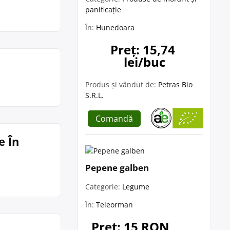
panificație
În:
Hunedoara
Preț: 15,74 
lei/buc
Produs și vândut de:
Petras Bio
S.R.L.
Comandă
e În
Pepene galben
Categorie:
Legume
În:
Teleorman
Preț: 15 RON