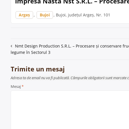
Impresa Nasta Nst S.R.L. – Procesar
Argeș
,
Bujoi
, Bujoi, județul Argeș, Nr. 101
Navigare
Nmt Design Production S.R.L. – Procesare și conservare fruc
legume în Sectorul 3
în
articole
Trimite un mesaj
Adresa ta de email nu va fi publicată. Câmpurile obligatorii sunt marcate 
Mesaj
*