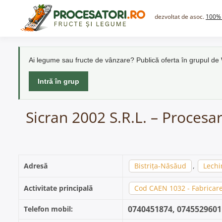
Skip
to
dezvoltat de asoc.
100% 
content
Ai legume sau fructe de vânzare? Publică oferta în grupul d
Intră în grup
Sicran 2002 S.R.L. – Procesar
Adresă
Bistrița-Năsăud
,
Lechi
Activitate principală
Cod CAEN 1032 - Fabricare
0740451874, 0745529601
Telefon mobil: