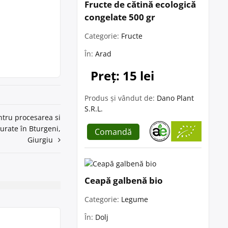
Fructe de cătină ecologică
congelate 500 gr
Categorie:
Fructe
În:
Arad
Preț: 15 lei
Produs și vândut de:
Dano Plant
S.R.L.
ntru procesarea si
urate în Bturgeni,
Comandă
Giurgiu
Ceapă galbenă bio
Categorie:
Legume
În:
Dolj