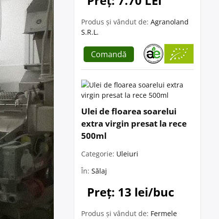
Preț: 7.70 LEI
Produs și vândut de:
Agranoland
S.R.L.
Comandă
Ulei de floarea soarelui
extra virgin presat la rece
500ml
Categorie:
Uleiuri
În:
Sălaj
Preț: 13 lei/buc
Produs și vândut de:
Fermele