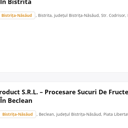
n Bistrita
Bistrița-Năsăud
, Bistrita, județul Bistrița-Năsăud, Str. Codrisor,
oduct S.R.L. – Procesare Sucuri De Fructe
În Beclean
Bistrița-Năsăud
, Beclean, județul Bistrița-Năsăud, Piata Libertat