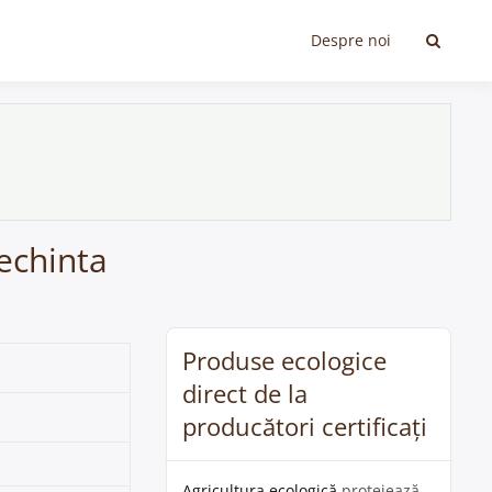
Despre noi
Lechinta
Produse ecologice
direct de la
producători certificați
Agricultura ecologică
protejează