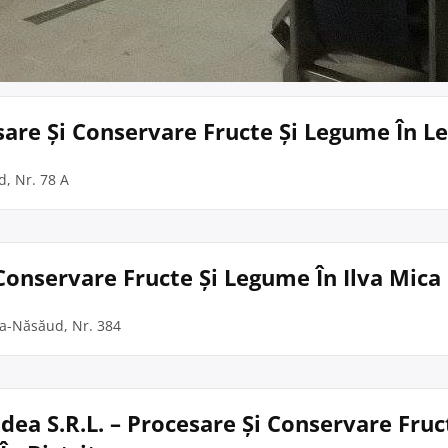
sare Și Conservare Fructe Și Legume În L
d, Nr. 78 A
 Conservare Fructe Și Legume În Ilva Mica
ița-Năsăud, Nr. 384
dea S.R.L. – Procesare Și Conservare Fruc