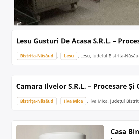
Lesu Gusturi De Acasa S.R.L. – Proce
Bistrița-Năsăud
,
Lesu
, Lesu, județul Bistrița-Năsău
Camara Ilvelor S.R.L. – Procesare Și
Bistrița-Năsăud
,
Ilva Mica
, Ilva Mica, județul Bistr
Casa Bin