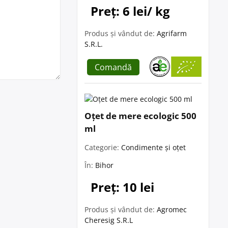
Preț: 6 lei/ kg
Produs și vândut de:
Agrifarm
S.R.L.
Comandă
Oțet de mere ecologic 500
ml
Categorie:
Condimente și oțet
În:
Bihor
Preț: 10 lei
Produs și vândut de:
Agromec
Cheresig S.R.L