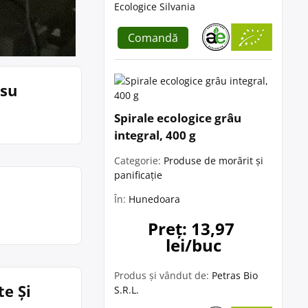
Ecologice Silvania
Comandă
esu
Spirale ecologice grâu
integral, 400 g
Categorie:
Produse de morărit și
panificație
În:
Hunedoara
Preț: 13,97 
lei/buc
Produs și vândut de:
Petras Bio
te Și
S.R.L.