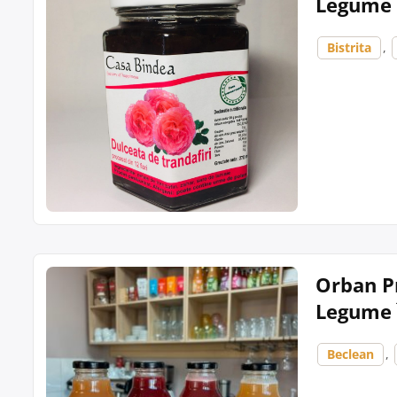
Legume Î
Bistrita
,
Orban Pr
Legume 
Beclean
,