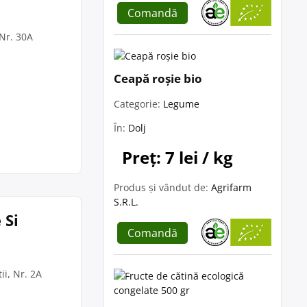
Comandă
 Nr. 30A
Ceapă roșie bio
Categorie:
Legume
În:
Dolj
Preț: 7 lei / kg
Produs și vândut de:
Agrifarm
S.R.L.
 Si
Comandă
ii, Nr. 2A