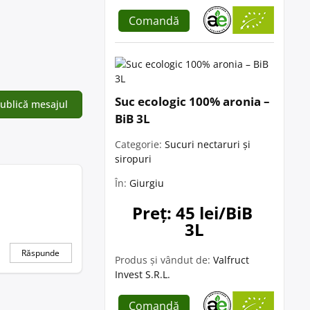
Comandă
Suc ecologic 100% aronia –
BiB 3L
Categorie:
Sucuri nectaruri și
siropuri
În:
Giurgiu
Preț: 45 lei/BiB 
3L
Răspunde
Produs și vândut de:
Valfruct
Invest S.R.L.
Comandă