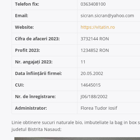
Telefon fix:
0363408100
Email:
sicran.sicran@yahoo.com
Website:
https://vitatin.ro
Cifra de afaceri 2023:
3732144 RON
Profit 2023:
1234852 RON
Nr. angajați 2023:
11
Data înființării firmei:
20.05.2002
CUI:
14645015
Nr. de înregistrare:
J06/188/2002
Administrator:
Florea Tudor Iosif
Linie obtinere sucuri naturale bio, imbuteliate la bag in box s
judetul Bistrita Nasaud;