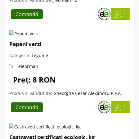
Produs și vândut de:
Jivu Ioan I.I.
Comandă
Pepeni verzi
Categorie:
Legume
În:
Teleorman
Preț: 8 RON
Produs și vândut de:
Gheorghe Cezar Alexandru P.F.A.
Comandă
Castraveți certificați ecologic, kg