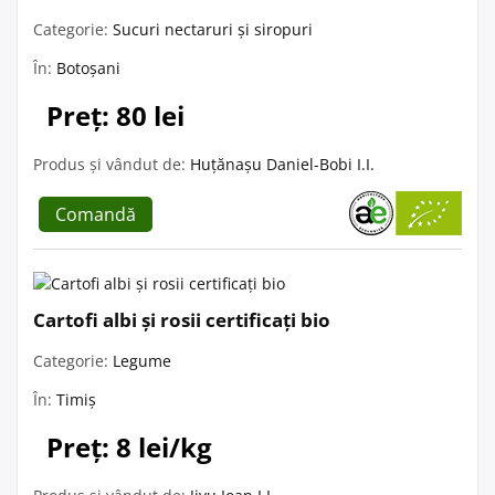
Categorie:
Sucuri nectaruri și siropuri
În:
Botoșani
Preț: 80 lei
Produs și vândut de:
Huțănașu Daniel-Bobi I.I.
Comandă
Cartofi albi și rosii certificați bio
Categorie:
Legume
În:
Timiș
Preț: 8 lei/kg