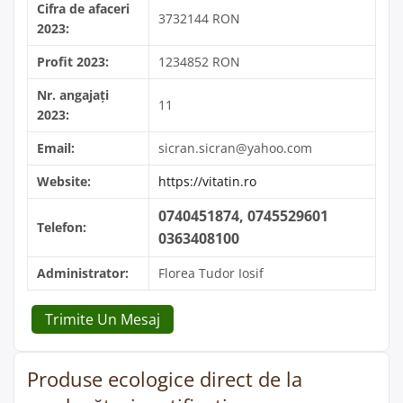
Cifra de afaceri
3732144 RON
2023:
Profit 2023:
1234852 RON
Nr. angajați
11
2023:
Email:
sicran.sicran@yahoo.com
Website:
https://vitatin.ro
0740451874, 0745529601
Telefon:
0363408100
Administrator:
Florea Tudor Iosif
Trimite Un Mesaj
Produse ecologice direct de la