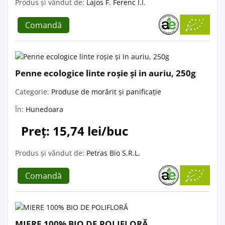
Produs și vândut de:
Lajos F. Ferenc I.I.
Comandă
Penne ecologice linte roșie și in auriu, 250g
Categorie:
Produse de morărit și panificație
În:
Hunedoara
Preț: 15,74 lei/buc
Produs și vândut de:
Petras Bio S.R.L.
Comandă
MIERE 100% BIO DE POLIFLORĂ