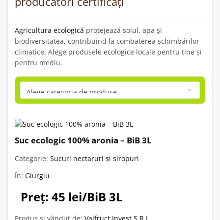
producători certificați
Agricultura ecologică
protejează solul, apa și
biodiversitatea, contribuind la combaterea schimbărilor
climatice. Alege produsele ecologice locale pentru tine și
pentru mediu.
Suc ecologic 100% aronia – BiB 3L
Categorie:
Sucuri nectaruri și siropuri
În:
Giurgiu
Preț: 45 lei/BiB 3L
Produs și vândut de:
Valfruct Invest S.R.L.