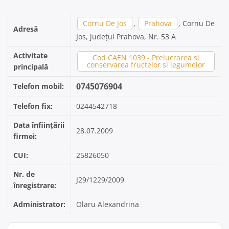
Cornu De Jos
,
Prahova
, Cornu De
Adresă
Jos, județul Prahova, Nr. 53 A
Activitate
Cod CAEN 1039 - Prelucrarea si
conservarea fructelor si legumelor
principală
0745076904
Telefon mobil:
Telefon fix:
0244542718
Data înființării
28.07.2009
firmei:
CUI:
25826050
Nr. de
J29/1229/2009
înregistrare:
Administrator:
Olaru Alexandrina