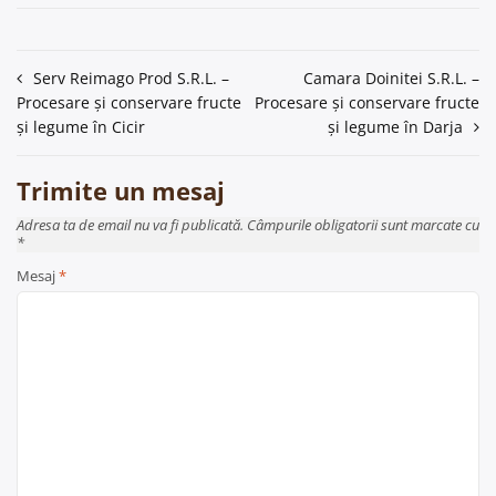
Navigare
Serv Reimago Prod S.R.L. –
Camara Doinitei S.R.L. –
Procesare și conservare fructe
Procesare și conservare fructe
în
și legume în Cicir
și legume în Darja
articole
Trimite un mesaj
Adresa ta de email nu va fi publicată. Câmpurile obligatorii sunt marcate cu
*
Mesaj
*