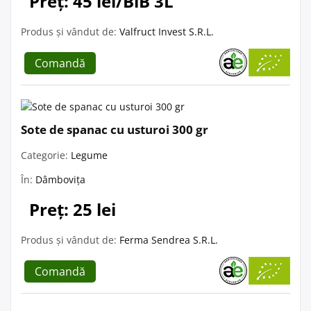
Preț: 45 lei/BiB 3L
Produs și vândut de:
Valfruct Invest S.R.L.
Comandă
Sote de spanac cu usturoi 300 gr
Categorie:
Legume
În:
Dâmbovița
Preț: 25 lei
Produs și vândut de:
Ferma Sendrea S.R.L.
Comandă