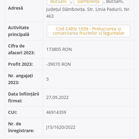
Bucsani
,
Dâmbovița
, Bucsani,
Adresă
județul Dâmbovița, Str. Linia Padurii, Nr.
463
Activitate
Cod CAEN 1039 - Prelucrarea si
conservarea fructelor si legumelor
principală
Cifra de
173805 RON
afaceri 2023:
Profit 2023:
-39070 RON
Nr. angajați
3
2023:
Data înființării
27.09.2022
firmei:
CUI:
46914359
Nr. de
J15/1620/2022
înregistrare: