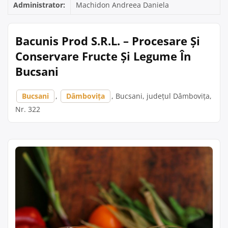
Administrator:
Machidon Andreea Daniela
Bacunis Prod S.R.L. – Procesare Și
Conservare Fructe Și Legume În
Bucsani
Bucsani
,
Dâmbovița
, Bucsani, județul Dâmbovița,
Nr. 322