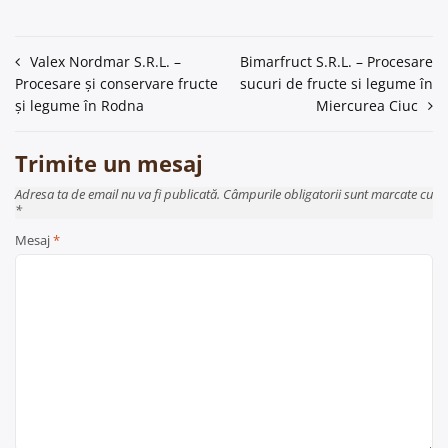
Navigare
Valex Nordmar S.R.L. –
Bimarfruct S.R.L. – Procesare
Procesare și conservare fructe
sucuri de fructe si legume în
în
și legume în Rodna
Miercurea Ciuc
articole
Trimite un mesaj
Adresa ta de email nu va fi publicată. Câmpurile obligatorii sunt marcate cu
*
Mesaj
*