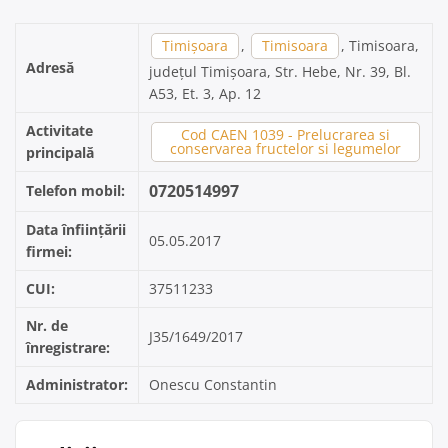
Timișoara
,
Timisoara
, Timisoara,
Adresă
județul Timișoara, Str. Hebe, Nr. 39, Bl.
A53, Et. 3, Ap. 12
Activitate
Cod CAEN 1039 - Prelucrarea si
conservarea fructelor si legumelor
principală
0720514997
Telefon mobil:
Data înființării
05.05.2017
firmei:
CUI:
37511233
Nr. de
J35/1649/2017
înregistrare:
Administrator:
Onescu Constantin