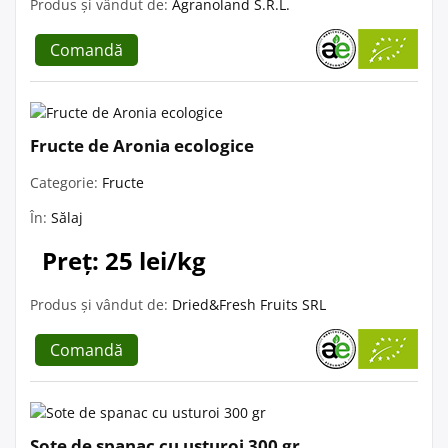
Produs și vândut de:
Agranoland S.R.L.
Comandă
Fructe de Aronia ecologice
Categorie:
Fructe
În:
Sălaj
Preț: 25 lei/kg
Produs și vândut de:
Dried&Fresh Fruits SRL
Comandă
Sote de spanac cu usturoi 300 gr