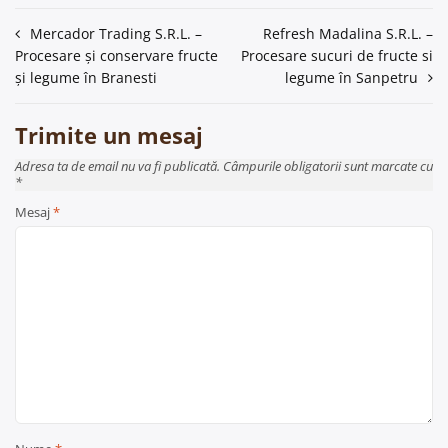
Navigare
Mercador Trading S.R.L. –
Refresh Madalina S.R.L. –
Procesare și conservare fructe
Procesare sucuri de fructe si
în
și legume în Branesti
legume în Sanpetru
articole
Trimite un mesaj
Adresa ta de email nu va fi publicată. Câmpurile obligatorii sunt marcate cu
*
Mesaj
*