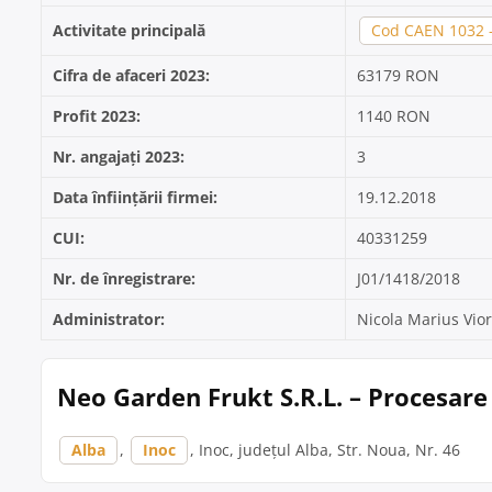
Activitate principală
Cod CAEN 1032 - 
Cifra de afaceri 2023:
63179 RON
Profit 2023:
1140 RON
Nr. angajați 2023:
3
Data înființării firmei:
19.12.2018
CUI:
40331259
Nr. de înregistrare:
J01/1418/2018
Administrator:
Nicola Marius Vior
Neo Garden Frukt S.R.L. – Procesare
Alba
,
Inoc
, Inoc, județul Alba, Str. Noua, Nr. 46