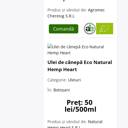
Produs și vândut de:
Agromec
Cheresig S.R.L
Comandă
Ulei de cânepă Eco Natural
Hemp Heart
Categorie:
Uleiuri
În:
Botoșani
Preț: 50 
lei/500ml
Produs și vândut de:
Natural
Hemp Heart S.R.L.