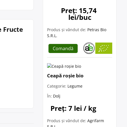
Preț: 15,74 
lei/buc
e Fructe
Produs și vândut de:
Petras Bio
S.R.L.
Comandă
Ceapă roșie bio
Categorie:
Legume
În:
Dolj
Preț: 7 lei / kg
Produs și vândut de:
Agrifarm
S.R.L.