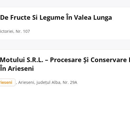
ri De Fructe Si Legume În Valea Lunga
ictoriei, Nr. 107
otului S.R.L. – Procesare Și Conservare 
În Arieseni
rieseni
, Arieseni, județul Alba, Nr. 29A