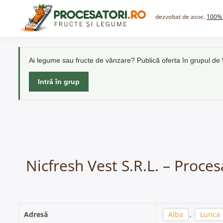
Skip
to
dezvoltat de asoc.
100% 
content
Ai legume sau fructe de vânzare? Publică oferta în grupul d
Intră în grup
Nicfresh Vest S.R.L. – Proce
Adresă
Alba
,
Lunca