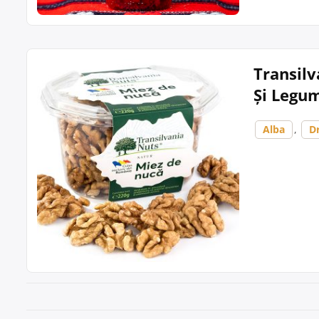
Transilv
Și Legu
Alba
,
D