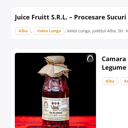
Juice Fruitt S.R.L. – Procesare Sucu
Alba
,
Valea Lunga
, Valea Lunga, județul Alba, Str. V
Camara M
Legume 
Alba
,
A