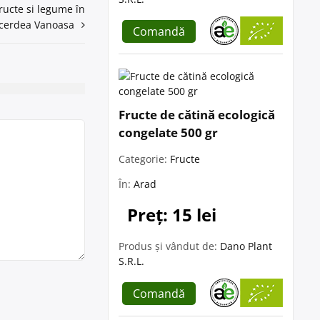
fructe si legume în
cerdea Vanoasa
Comandă
Fructe de cătină ecologică
congelate 500 gr
Categorie:
Fructe
În:
Arad
Preț: 15 lei
Produs și vândut de:
Dano Plant
S.R.L.
Comandă