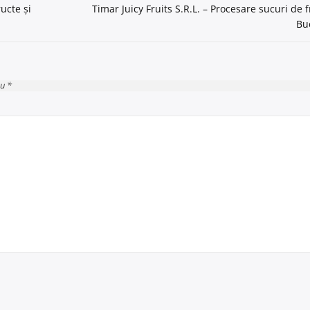
ucte și
Timar Juicy Fruits S.R.L. – Procesare sucuri de 
Bu
cu *