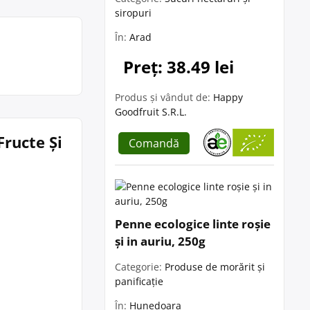
siropuri
În:
Arad
Preț: 38.49 lei
Produs și vândut de:
Happy
Goodfruit S.R.L.
Fructe Și
Comandă
Penne ecologice linte roșie
și in auriu, 250g
Categorie:
Produse de morărit și
panificație
În:
Hunedoara