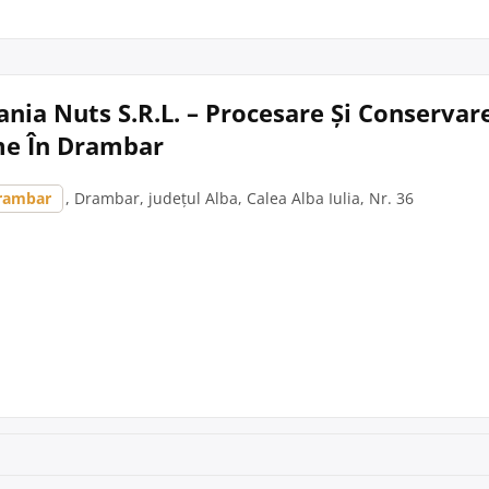
ania Nuts S.R.L. – Procesare Și Conservar
me În Drambar
rambar
, Drambar, județul Alba, Calea Alba Iulia, Nr. 36