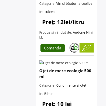
Categorie:
Vin și băuturi alcoolice
În:
Tulcea
Preț: 12lei/litru
Produs și vândut de:
Andone Nini
I.I.
Comandă
Oțet de mere ecologic 500
ml
Categorie:
Condimente și oțet
În:
Bihor
Preț: 10 lei