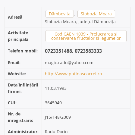
Dâmbovița
,
Slobozia Moara
,
Adresă
Slobozia Moara, județul Dâmbovița
Activitate
Cod CAEN 1039 - Prelucrarea si
conservarea fructelor si legumelor
principală
0723351488, 0723583333
Telefon mobil:
Email:
magic.radu@yahoo.com
Website:
http://www.putinasoacrei.ro
Data înființării
11.03.1993
firmei:
CUI:
3645940
Nr. de
J15/148/2009
înregistrare:
Administrator:
Radu Dorin