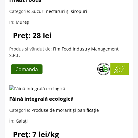
Categorie:
Sucuri nectaruri și siropuri
În:
Mureș
Preț: 28 lei
Produs și vândut de:
Fim Food Industry Management
S.R.L.
Comandă
Făină integrală ecologică
Categorie:
Produse de morărit și panificație
În:
Galați
Preț: 7 lei/kg