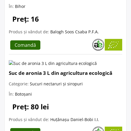
În:
Bihor
Preț: 16
Produs și vândut de:
Balogh Soos Csaba P.F.A.
Comandă
Suc de aronia 3 L din agricultura ecologică
Categorie:
Sucuri nectaruri și siropuri
În:
Botoșani
Preț: 80 lei
Produs și vândut de:
Huțănașu Daniel-Bobi I.I.