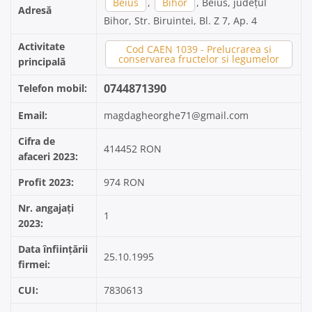
Beius
,
Bihor
, Beius, județul
Adresă
Bihor, Str. Biruintei, Bl. Z 7, Ap. 4
Activitate
Cod CAEN 1039 - Prelucrarea si
conservarea fructelor si legumelor
principală
0744871390
Telefon mobil:
Email:
magdagheorghe71@gmail.com
Cifra de
414452 RON
afaceri 2023:
Profit 2023:
974 RON
Nr. angajați
1
2023:
Data înființării
25.10.1995
firmei:
CUI:
7830613