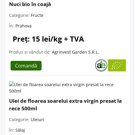
Nuci bio în coajă
Categorie:
Fructe
În:
Prahova
Preț: 15 lei/kg + TVA
Produs și vândut de:
Agrinvest Garden S.R.L.
Comandă
Ulei de floarea soarelui extra virgin presat la
rece 500ml
Categorie:
Uleiuri
În:
Sălaj