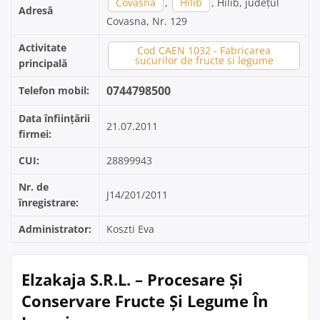
Covasna
,
Hilib
, Hilib, județul
Adresă
Covasna, Nr. 129
Activitate
Cod CAEN 1032 - Fabricarea
sucurilor de fructe si legume
principală
0744798500
Telefon mobil:
Data înființării
21.07.2011
firmei:
CUI:
28899943
Nr. de
J14/201/2011
înregistrare:
Administrator:
Koszti Eva
Elzakaja S.R.L. – Procesare Și
Conservare Fructe Și Legume În