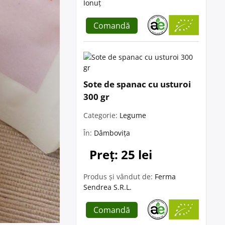
Ionuț
Comandă
Sote de spanac cu usturoi
300 gr
Categorie:
Legume
În:
Dâmbovița
Preț: 25 lei
Produs și vândut de:
Ferma
Sendrea S.R.L.
Comandă