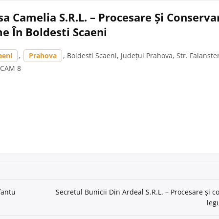
a Camelia S.R.L. – Procesare Și Conserva
e În Boldesti Scaeni
aeni
,
Prahova
, Boldesti Scaeni, județul Prahova, Str. Falanster
 CAM 8
fantu
Secretul Bunicii Din Ardeal S.R.L. – Procesare și c
leg