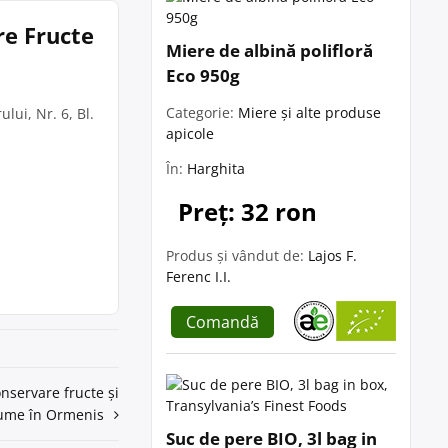
re Fructe
Miere de albină polifloră
Eco 950g
Categorie:
Miere și alte produse
ului, Nr. 6, Bl.
apicole
În:
Harghita
Preț: 32 ron
Produs și vândut de:
Lajos F.
Ferenc I.I.
Comandă
onservare fructe și
ume în Ormenis
Suc de pere BIO, 3l bag in