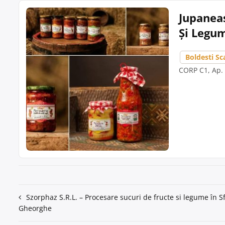
Jupaneas
Și Legum
Boldesti Sc
CORP C1, Ap.
Navigare
Szorphaz S.R.L. – Procesare sucuri de fructe si legume în S
Gheorghe
în