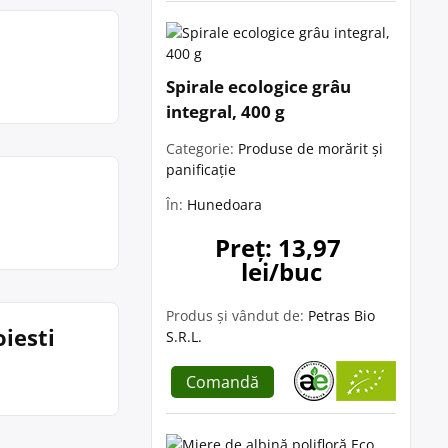
Spirale ecologice grâu
integral, 400 g
Categorie:
Produse de morărit și
panificație
În:
Hunedoara
Preț: 13,97 
lei/buc
Produs și vândut de:
Petras Bio
iesti
S.R.L.
Comandă