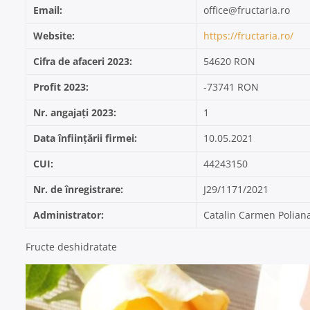
Email:
office@fructaria.ro
Website:
https://fructaria.ro/
Cifra de afaceri 2023:
54620 RON
Profit 2023:
-73741 RON
Nr. angajați 2023:
1
Data înființării firmei:
10.05.2021
CUI:
44243150
Nr. de înregistrare:
J29/1171/2021
Administrator:
Catalin Carmen Polian
Fructe deshidratate