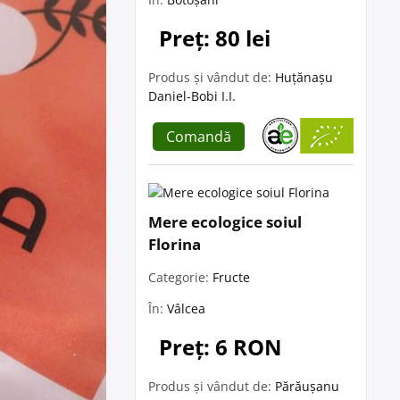
Preț: 80 lei
Produs și vândut de:
Huțănașu
Daniel-Bobi I.I.
Comandă
Mere ecologice soiul
Florina
Categorie:
Fructe
În:
Vâlcea
Preț: 6 RON
Produs și vândut de:
Părăușanu