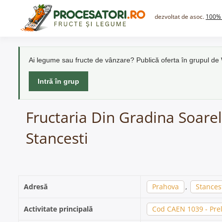
Skip
to
dezvoltat de asoc.
100% 
content
Ai legume sau fructe de vânzare? Publică oferta în grupul d
Intră în grup
Fructaria Din Gradina Soarelu
Stancesti
Adresă
Prahova
,
Stances
Activitate principală
Cod CAEN 1039 - Prel