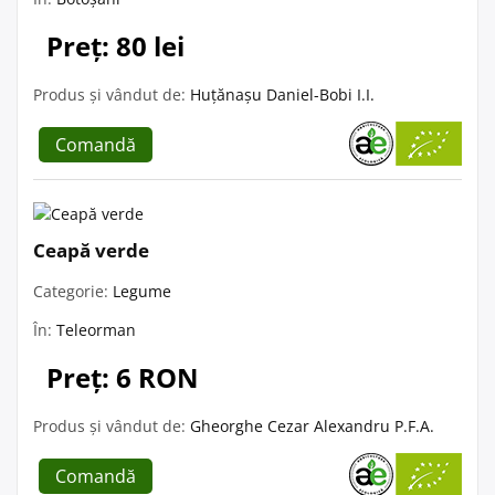
Preț: 80 lei
Produs și vândut de:
Huțănașu Daniel-Bobi I.I.
Comandă
Ceapă verde
Categorie:
Legume
În:
Teleorman
Preț: 6 RON
Produs și vândut de:
Gheorghe Cezar Alexandru P.F.A.
Comandă