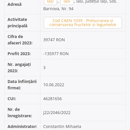
Iași
,
Iasi
, Iasi, județul Iași, Sos.
Adresă
Barnova, Nr. 94
Activitate
Cod CAEN 1039 - Prelucrarea si
conservarea fructelor si legumelor
principală
Cifra de
39747 RON
afaceri 2023:
Profit 2023:
-135977 RON
Nr. angajați
3
2023:
Data înființării
10.06.2022
firmei:
CUI:
46281656
Nr. de
J22/2046/2022
înregistrare:
Administrator:
Constantin Mihaela