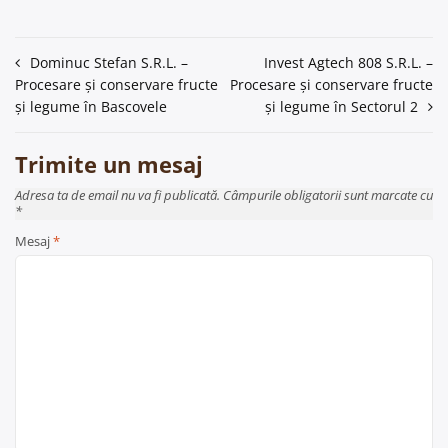
Navigare
Dominuc Stefan S.R.L. –
Invest Agtech 808 S.R.L. –
Procesare și conservare fructe
Procesare și conservare fructe
în
și legume în Bascovele
și legume în Sectorul 2
articole
Trimite un mesaj
Adresa ta de email nu va fi publicată. Câmpurile obligatorii sunt marcate cu
*
Mesaj
*