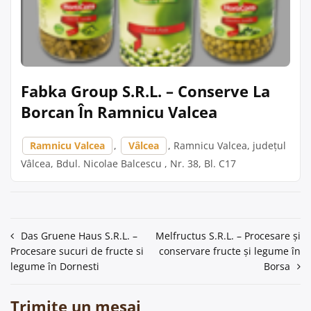
Fabka Group S.R.L. – Conserve La
Borcan În Ramnicu Valcea
Ramnicu Valcea
,
Vâlcea
, Ramnicu Valcea, județul
Vâlcea, Bdul. Nicolae Balcescu , Nr. 38, Bl. C17
Navigare
Das Gruene Haus S.R.L. –
Melfructus S.R.L. – Procesare și
Procesare sucuri de fructe si
conservare fructe și legume în
în
legume în Dornesti
Borsa
articole
Trimite un mesaj