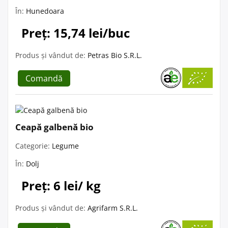
În:
Hunedoara
Preț: 15,74 lei/buc
Produs și vândut de:
Petras Bio S.R.L.
Comandă
Ceapă galbenă bio
Categorie:
Legume
În:
Dolj
Preț: 6 lei/ kg
Produs și vândut de:
Agrifarm S.R.L.