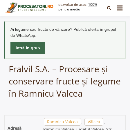
Skip
dezvoltat de asoc.
100%
to
pentru mediu
content
Ai legume sau fructe de vânzare? Publică oferta în grupul
de WhatsApp.
Intră în grup
Fralvil S.A. – Procesare și
conservare fructe și legume
în Ramnicu Valcea
Ramnicu Valcea
,
Vâlcea
,
Adresă
Ramnicu Valcea, județul Vâlcea, Str.