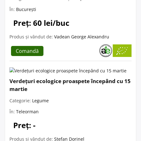
În:
București
Preț: 60 lei/buc
Produs și vândut de:
Vadean George Alexandru
Comandă
Verdețuri ecologice proaspete începând cu 15
martie
Categorie:
Legume
În:
Teleorman
Preț: -
Produs și vândut de:
Ștefan Dorinel