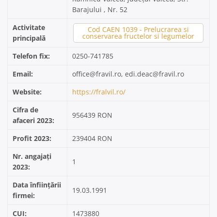
Barajului , Nr. 52
Activitate
Cod CAEN 1039 - Prelucrarea si
conservarea fructelor si legumelor
principală
Telefon fix:
0250-741785
Email:
office@fravil.ro, edi.deac@fravil.ro
Website:
https://fralvil.ro/
Cifra de
956439 RON
afaceri 2023:
Profit 2023:
239404 RON
Nr. angajați
1
2023:
Data înființării
19.03.1991
firmei:
CUI:
1473880