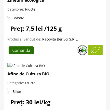
Zmeură ecologică
Categorie:
Fructe
În:
Brașov
Preț: 7,5 lei /125 g
Produs și vândut de:
Racoviță Berivoi S.R.L.
Comandă
Afine de Cultura BIO
Categorie:
Fructe
În:
Bihor
Preț: 30 lei/kg