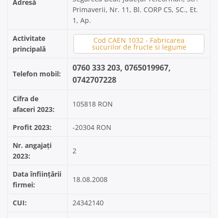
Adresă
Primaverii, Nr. 11, Bl. CORP C5, SC., Et.
1, Ap.
Activitate
Cod CAEN 1032 - Fabricarea
sucurilor de fructe si legume
principală
0760 333 203, 0765019967,
Telefon mobil:
0742707228
Cifra de
105818 RON
afaceri 2023:
Profit 2023:
-20304 RON
Nr. angajați
2
2023:
Data înființării
18.08.2008
firmei:
CUI:
24342140