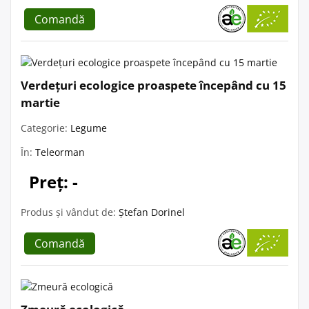
Comandă
Verdețuri ecologice proaspete începând cu 15
martie
Categorie:
Legume
În:
Teleorman
Preț: -
Produs și vândut de:
Ștefan Dorinel
Comandă