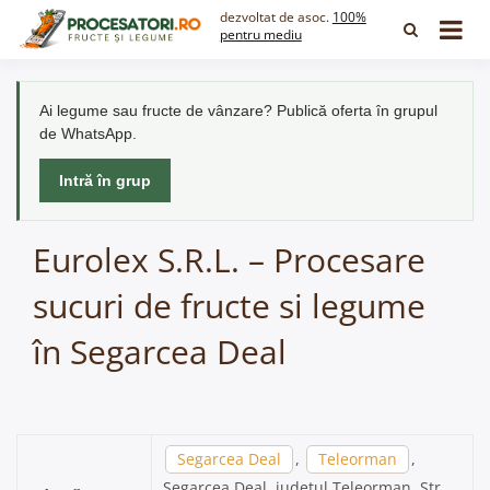
Skip
dezvoltat de asoc.
100%
to
pentru mediu
content
Ai legume sau fructe de vânzare? Publică oferta în grupul
de WhatsApp.
Intră în grup
Eurolex S.R.L. – Procesare
sucuri de fructe si legume
în Segarcea Deal
Segarcea Deal
,
Teleorman
,
Segarcea Deal, județul Teleorman, Str.