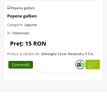
Pepene galben
Categorie:
Legume
În:
Teleorman
Preț: 15 RON
Produs și vândut de:
Gheorghe Cezar Alexandru P.F.A.
Comandă