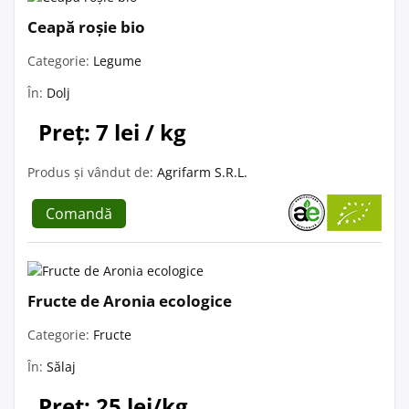
Ceapă roșie bio
Categorie:
Legume
În:
Dolj
Preț: 7 lei / kg
Produs și vândut de:
Agrifarm S.R.L.
Comandă
Fructe de Aronia ecologice
Categorie:
Fructe
În:
Sălaj
Preț: 25 lei/kg