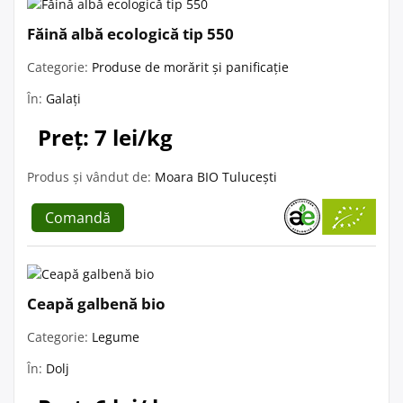
Făină albă ecologică tip 550
Categorie:
Produse de morărit și panificație
În:
Galați
Preț: 7 lei/kg
Produs și vândut de:
Moara BIO Tulucești
Comandă
Ceapă galbenă bio
Categorie:
Legume
În:
Dolj