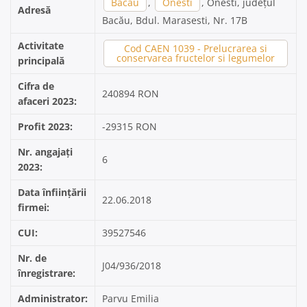
Bacău
,
Onesti
, Onesti, județul
Adresă
Bacău, Bdul. Marasesti, Nr. 17B
Activitate
Cod CAEN 1039 - Prelucrarea si
conservarea fructelor si legumelor
principală
Cifra de
240894 RON
afaceri 2023:
Profit 2023:
-29315 RON
Nr. angajați
6
2023:
Data înființării
22.06.2018
firmei:
CUI:
39527546
Nr. de
J04/936/2018
înregistrare:
Administrator:
Parvu Emilia