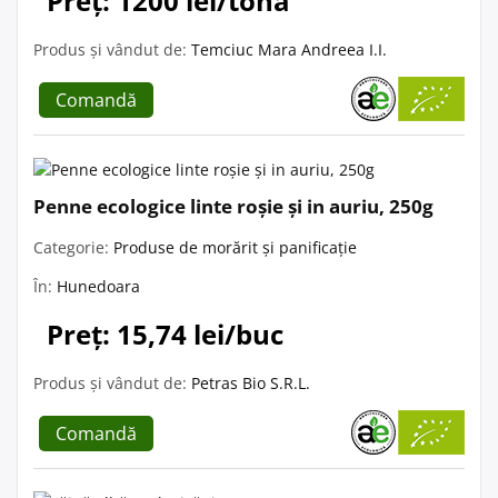
Preț: 1200 lei/tonă
Produs și vândut de:
Temciuc Mara Andreea I.I.
Comandă
Penne ecologice linte roșie și in auriu, 250g
Categorie:
Produse de morărit și panificație
În:
Hunedoara
Preț: 15,74 lei/buc
Produs și vândut de:
Petras Bio S.R.L.
Comandă