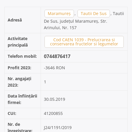
Maramureș
,
Tautii De Sus
, Tautii
Adresă
De Sus, județul Maramureș, Str.
Arinului, Nr. 157
Activitate
Cod CAEN 1039 - Prelucrarea si
conservarea fructelor si legumelor
principală
0744876417
Telefon mobil:
Profit 2023:
-3646 RON
Nr. angajați
1
2023:
Data înființării
30.05.2019
firmei:
CUI:
41200855
Nr. de
J24/1191/2019
înregistrare: