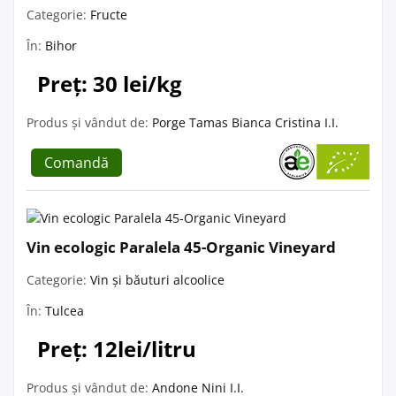
Categorie:
Fructe
În:
Bihor
Preț: 30 lei/kg
Produs și vândut de:
Porge Tamas Bianca Cristina I.I.
Comandă
Vin ecologic Paralela 45-Organic Vineyard
Categorie:
Vin și băuturi alcoolice
În:
Tulcea
Preț: 12lei/litru
Produs și vândut de:
Andone Nini I.I.