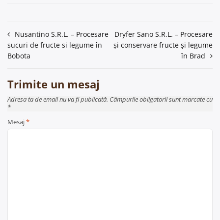
Navigare
Nusantino S.R.L. – Procesare
Dryfer Sano S.R.L. – Procesare
sucuri de fructe si legume în
și conservare fructe și legume
în
Bobota
în Brad
articole
Trimite un mesaj
Adresa ta de email nu va fi publicată. Câmpurile obligatorii sunt marcate cu
*
Mesaj
*