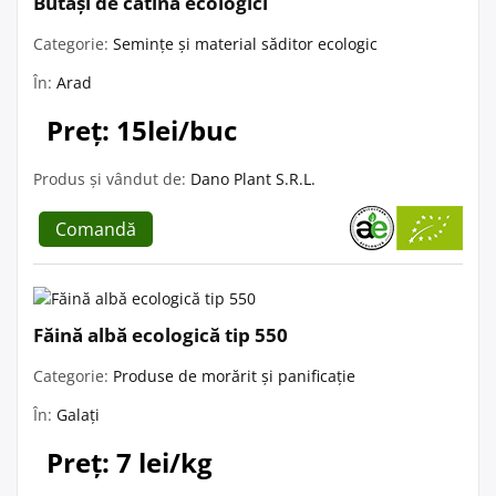
Butași de cătină ecologici
Categorie:
Semințe și material săditor ecologic
În:
Arad
Preț: 15lei/buc
Produs și vândut de:
Dano Plant S.R.L.
Comandă
Făină albă ecologică tip 550
Categorie:
Produse de morărit și panificație
În:
Galați
Preț: 7 lei/kg