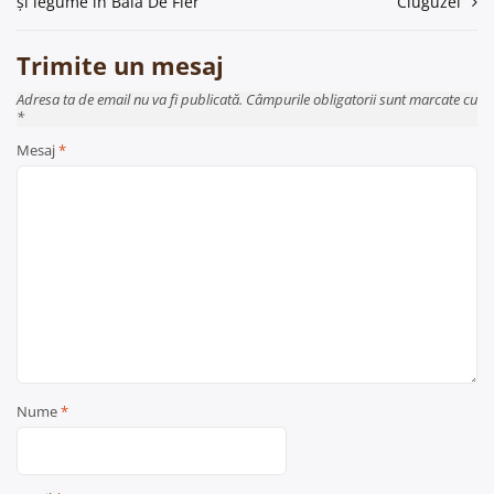
și legume în Baia De Fier
Ciuguzel
articole
Trimite un mesaj
Adresa ta de email nu va fi publicată. Câmpurile obligatorii sunt marcate cu
*
Mesaj
*
Nume
*