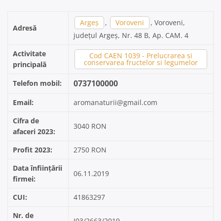
Argeș
,
Voroveni
, Voroveni,
Adresă
județul Argeș, Nr. 48 B, Ap. CAM. 4
Activitate
Cod CAEN 1039 - Prelucrarea si
conservarea fructelor si legumelor
principală
0737100000
Telefon mobil:
Email:
aromanaturii@gmail.com
Cifra de
3040 RON
afaceri 2023:
Profit 2023:
2750 RON
Data înființării
06.11.2019
firmei:
CUI:
41863297
Nr. de
J03/2663/2019