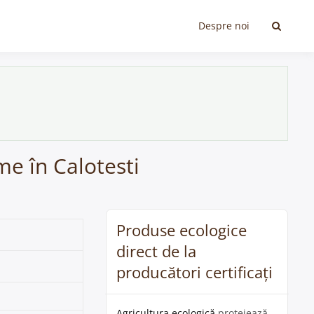
Despre noi
me în Calotesti
Produse ecologice
direct de la
producători certificați
Agricultura ecologică
protejează