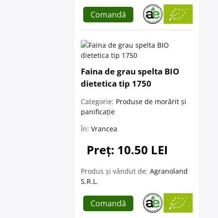
Comandă
Faina de grau spelta BIO
dietetica tip 1750
Categorie:
Produse de morărit și
panificație
În:
Vrancea
Preț: 10.50 LEI
Produs și vândut de:
Agranoland
S.R.L.
Comandă