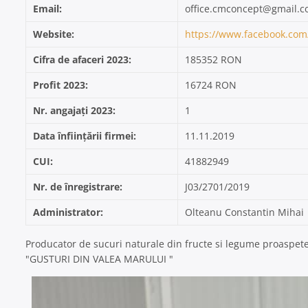
Email:
office.cmconcept@gmail.
Website:
https://www.facebook.com
Cifra de afaceri 2023:
185352 RON
Profit 2023:
16724 RON
Nr. angajați 2023:
1
Data înființării firmei:
11.11.2019
CUI:
41882949
Nr. de înregistrare:
J03/2701/2019
Administrator:
Olteanu Constantin Mihai
Producator de sucuri naturale din fructe si legume proaspet
"GUSTURI DIN VALEA MARULUI "