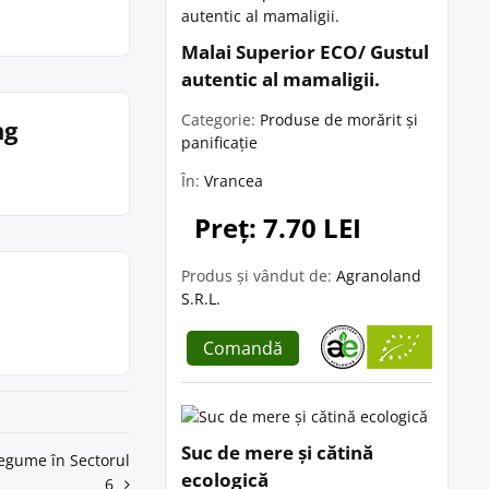
Malai Superior ECO/ Gustul
autentic al mamaligii.
Categorie:
Produse de morărit și
ng
panificație
În:
Vrancea
Preț: 7.70 LEI
Produs și vândut de:
Agranoland
S.R.L.
Comandă
Suc de mere și cătină
 legume în Sectorul
ecologică
6