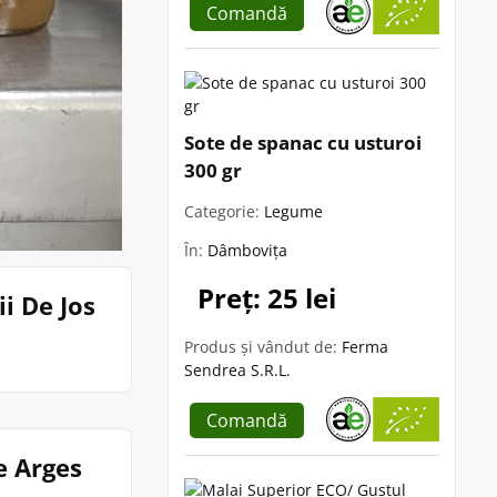
Comandă
Sote de spanac cu usturoi
300 gr
Categorie:
Legume
În:
Dâmbovița
Preț: 25 lei
i De Jos
Produs și vândut de:
Ferma
Sendrea S.R.L.
Comandă
e Arges