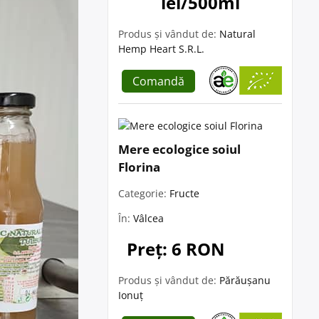
lei/500ml
Produs și vândut de:
Natural
Hemp Heart S.R.L.
Comandă
Mere ecologice soiul
Florina
Categorie:
Fructe
În:
Vâlcea
Preț: 6 RON
Produs și vândut de:
Părăușanu
Ionuț