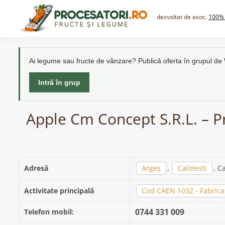
Skip
to
dezvoltat de asoc.
100% 
content
Ai legume sau fructe de vânzare? Publică oferta în grupul d
Intră în grup
Apple Cm Concept S.R.L. – Pr
Adresă
Argeș
,
Calotesti
, C
Activitate principală
Cod CAEN 1032 - Fabricar
0744 331 009
Telefon mobil: