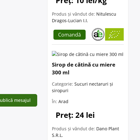
Preț: 10 lei/kg
Produs și vândut de:
Nitulescu
Dragos-Lucian I.I.
Comandă
Sirop de cătină cu miere
300 ml
Categorie:
Sucuri nectaruri și
siropuri
În:
Arad
Preț: 24 lei
Produs și vândut de:
Dano Plant
S.R.L.