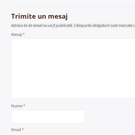
în
articole
Trimite un mesaj
Adresa ta de email nu va fi publicată. Câmpurile obligatorii sunt marcate 
Mesaj
*
Nume
*
Email
*