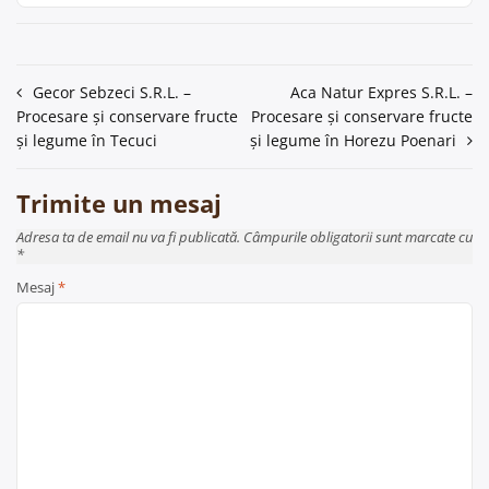
Navigare
Gecor Sebzeci S.R.L. –
Aca Natur Expres S.R.L. –
Procesare și conservare fructe
Procesare și conservare fructe
în
și legume în Tecuci
și legume în Horezu Poenari
articole
Trimite un mesaj
Adresa ta de email nu va fi publicată. Câmpurile obligatorii sunt marcate cu
*
Mesaj
*