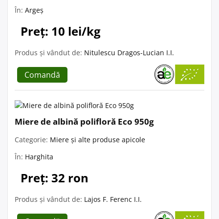
În:
Argeș
Preț: 10 lei/kg
Produs și vândut de:
Nitulescu Dragos-Lucian I.I.
Comandă
Miere de albină polifloră Eco 950g
Categorie:
Miere și alte produse apicole
În:
Harghita
Preț: 32 ron
Produs și vândut de:
Lajos F. Ferenc I.I.