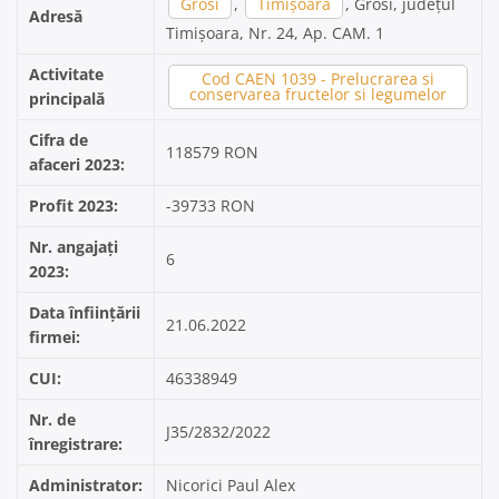
Grosi
,
Timișoara
, Grosi, județul
Adresă
Timișoara, Nr. 24, Ap. CAM. 1
Activitate
Cod CAEN 1039 - Prelucrarea si
conservarea fructelor si legumelor
principală
Cifra de
118579 RON
afaceri 2023:
Profit 2023:
-39733 RON
Nr. angajați
6
2023:
Data înființării
21.06.2022
firmei:
CUI:
46338949
Nr. de
J35/2832/2022
înregistrare:
Administrator:
Nicorici Paul Alex