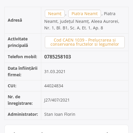
Neamț
,
Piatra Neamt
, Piatra
Adresă
Neamt, județul Neamț, Aleea Aurorei,
Nr. 1, Bl. B1, Sc. A, Et. 1, Ap. 8
Activitate
Cod CAEN 1039 - Prelucrarea si
conservarea fructelor si legumelor
principală
0785258103
Telefon mobil:
Data înființării
31.03.2021
firmei:
CUI:
44024834
Nr. de
J27/407/2021
înregistrare:
Administrator:
Stan Ioan Florin