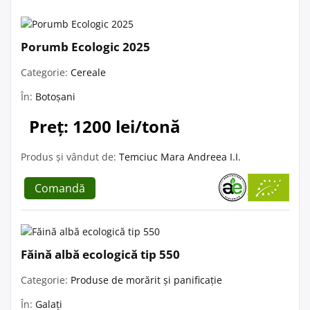
Porumb Ecologic 2025
Categorie:
Cereale
În:
Botoșani
Preț: 1200 lei/tonă
Produs și vândut de:
Temciuc Mara Andreea I.I.
Comandă
Făină albă ecologică tip 550
Categorie:
Produse de morărit și panificație
În:
Galați