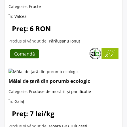
Categorie:
Fructe
În:
Vâlcea
Preț: 6 RON
Produs și vândut de:
Părăușanu Ionuț
Comandă
Mălai de țară din porumb ecologic
Categorie:
Produse de morărit și panificație
În:
Galați
Preț: 7 lei/kg
Produs și vândut de:
Moara BIO Tulucești