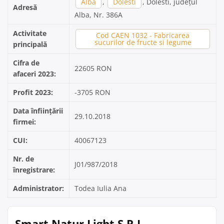
Alba
,
Dolesti
, Dolesti, județul
Adresă
Alba, Nr. 386A
Activitate
Cod CAEN 1032 - Fabricarea
sucurilor de fructe si legume
principală
Cifra de
22605 RON
afaceri 2023:
Profit 2023:
-3705 RON
Data înființării
29.10.2018
firmei:
CUI:
40067123
Nr. de
J01/987/2018
înregistrare:
Administrator:
Todea Iulia Ana
Smart Natur Light S.R.L. –