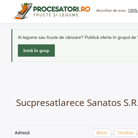
Skip
to
dezvoltat de asoc.
100% 
content
Ai legume sau fructe de vânzare? Publică oferta în grupul d
Intră în grup
Sucpresatlarece Sanatos S.R.
Adresă
Bihor
,
Oradea