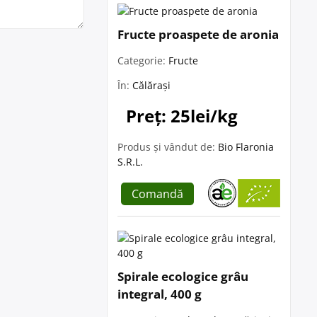
Fructe proaspete de aronia
Categorie:
Fructe
În:
Călărași
Preț: 25lei/kg
Produs și vândut de:
Bio Flaronia
S.R.L.
Comandă
Spirale ecologice grâu
integral, 400 g