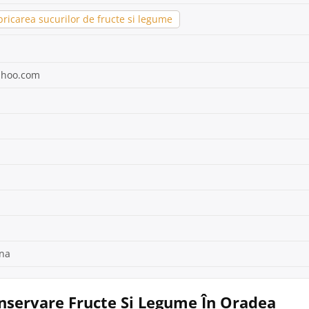
ricarea sucurilor de fructe si legume
ahoo.com
ana
Conservare Fructe Și Legume În Oradea