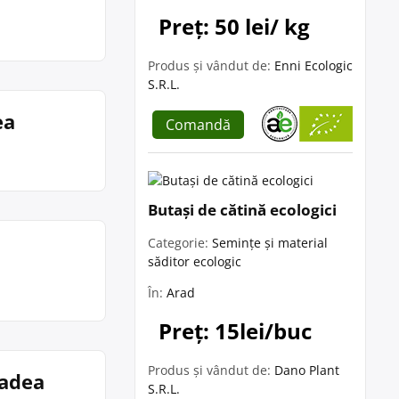
Preț: 50 lei/ kg
Produs și vândut de:
Enni Ecologic
S.R.L.
ea
Comandă
Butași de cătină ecologici
Categorie:
Semințe și material
săditor ecologic
În:
Arad
Preț: 15lei/buc
Produs și vândut de:
Dano Plant
radea
S.R.L.