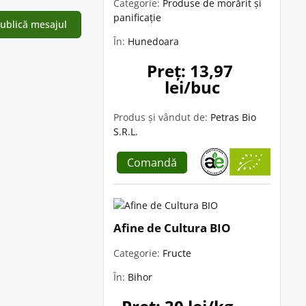
Categorie:
Produse de morărit și
panificație
În:
Hunedoara
Preț: 13,97 
lei/buc
Produs și vândut de:
Petras Bio
S.R.L.
Comandă
Afine de Cultura BIO
Categorie:
Fructe
În:
Bihor