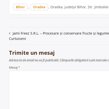
Bihor
,
Oradea
, Oradea, județul Bihor, Str. Jimboliei
Navigare
Jami Freez S.R.L. – Procesare și conservare fructe și legume
Curtuiseni
în
articole
Trimite un mesaj
Adresa ta de email nu va fi publicată. Câmpurile obligatorii sunt marcate 
Mesaj
*