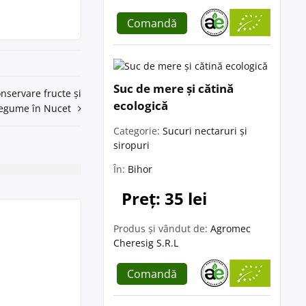
Comandă
Suc de mere și cătină
nservare fructe și
ecologică
legume în Nucet
Categorie:
Sucuri nectaruri și
siropuri
În:
Bihor
Preț: 35 lei
Produs și vândut de:
Agromec
Cheresig S.R.L
Comandă