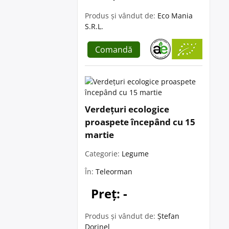
Produs și vândut de:
Eco Mania
S.R.L.
Comandă
Verdețuri ecologice
proaspete începând cu 15
martie
Categorie:
Legume
În:
Teleorman
Preț: -
Produs și vândut de:
Ștefan
Dorinel