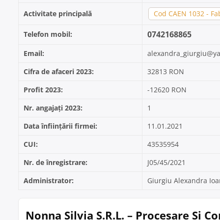
Activitate principală
Cod CAEN 1032 - Fab
0742168865
Telefon mobil:
Email:
alexandra_giurgiu@y
Cifra de afaceri 2023:
32813 RON
Profit 2023:
-12620 RON
Nr. angajați 2023:
1
Data înființării firmei:
11.01.2021
CUI:
43535954
Nr. de înregistrare:
J05/45/2021
Administrator:
Giurgiu Alexandra Io
Nonna Silvia S.R.L. – Procesare Și 