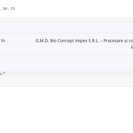
 , Nr. 15
 în
G.M.D. Bio Concept Impex S.R.L. – Procesare și co
cu *