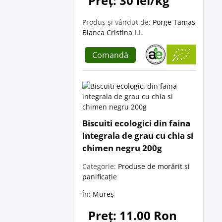
Preț: 30 lei/kg
Produs și vândut de:
Porge Tamas
Bianca Cristina I.I.
Comandă
Biscuiti ecologici din faina
integrala de grau cu chia si
chimen negru 200g
Categorie:
Produse de morărit și
panificație
În:
Mureș
Preț: 11.00 Ron