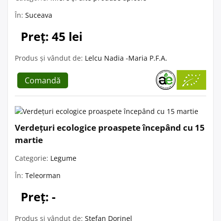
În:
Suceava
Preț: 45 lei
Produs și vândut de:
Lelcu Nadia -Maria P.F.A.
Comandă
Verdețuri ecologice proaspete începând cu 15
martie
Categorie:
Legume
În:
Teleorman
Preț: -
Produs și vândut de:
Ștefan Dorinel