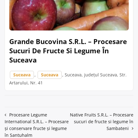
Grande Bucovina S.R.L. – Procesare
Sucuri De Fructe Si Legume În
Suceava
Suceava
,
Suceava
, Suceava, județul Suceava, Str.
Artarului, Nr. 41
Navigare
Procesare Legume
Native Fruits S.R.L. – Procesare
International S.R.L. – Procesare
sucuri de fructe si legume în
în
și conservare fructe și legume
Sambateni
articole
în Santuhalm