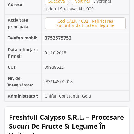
Suceava
,
Voitinel
, Voitinel,
Adresă
județul Suceava, Nr. 909
Activitate
Cod CAEN 1032 - Fabricarea
sucurilor de fructe si legume
principală
0752575753
Telefon mobil:
Data înființării
01.10.2018
firmei:
CUI:
39938622
Nr. de
J33/1467/2018
înregistrare:
Administrator:
Chifan Constantin Gelu
Freshfull Calypso S.R.L. – Procesare
Sucuri De Fructe Si Legume În