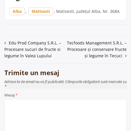
Alba
,
Matisesti
, Matisesti, județul Alba, Nr. 368A
Navigare
Edu Prod Company S.R.L. –
Tecfoods Management S.R.L. –
Procesare sucuri de fructe si
Procesare și conservare fructe
în
legume în Valea Lupului
și legume în Tecuci
articole
Trimite un mesaj
Adresa ta de email nu va fi publicată. Câmpurile obligatorii sunt marcate cu
*
Mesaj
*