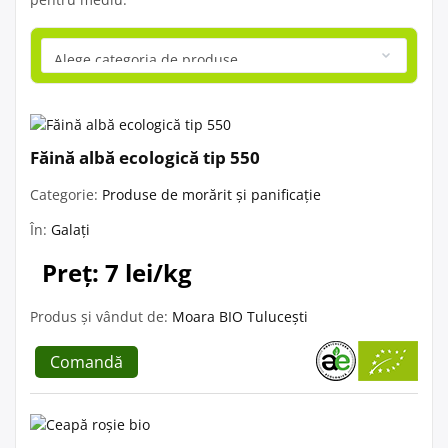
Făină albă ecologică tip 550
Categorie:
Produse de morărit și panificație
În:
Galați
Preț: 7 lei/kg
Produs și vândut de:
Moara BIO Tulucești
Comandă