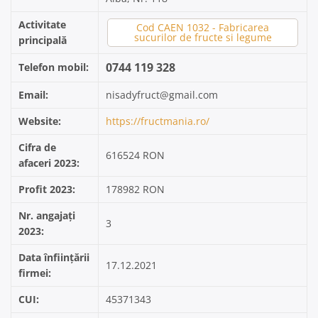
Activitate
Cod CAEN 1032 - Fabricarea
sucurilor de fructe si legume
principală
0744 119 328
Telefon mobil:
Email:
nisadyfruct@gmail.com
Website:
https://fructmania.ro/
Cifra de
616524 RON
afaceri 2023:
Profit 2023:
178982 RON
Nr. angajați
3
2023:
Data înființării
17.12.2021
firmei:
CUI:
45371343