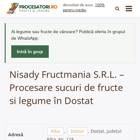
Skip
dezvoltat de asoc.
100%
to
pentru mediu
content
Ai legume sau fructe de vânzare? Publică oferta în grupul
de WhatsApp.
Intră în grup
Nisady Fructmania S.R.L. –
Procesare sucuri de fructe
si legume în Dostat
Alba
,
Dostat
, Dostat, județul
Adresă
Alba, Nr. 118