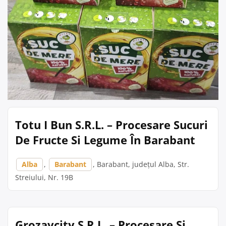
Totu I Bun S.R.L. – Procesare Sucuri
De Fructe Si Legume În Barabant
Alba
,
Barabant
, Barabant, județul Alba, Str.
Streiului, Nr. 19B
Grozavcity S.R.L. – Procesare Și