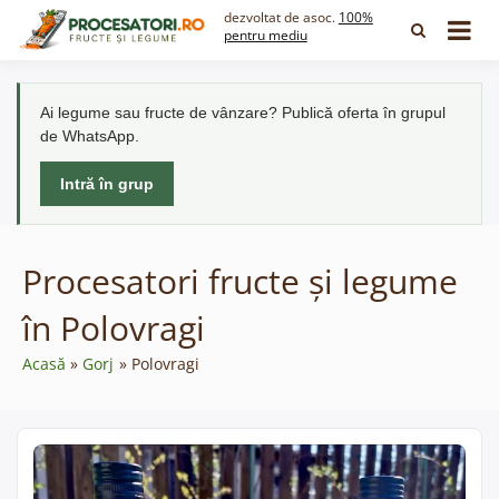
Skip
dezvoltat de asoc.
100%
to
pentru mediu
content
Ai legume sau fructe de vânzare? Publică oferta în grupul
de WhatsApp.
Intră în grup
Procesatori fructe și legume
în Polovragi
Acasă
Gorj
Polovragi