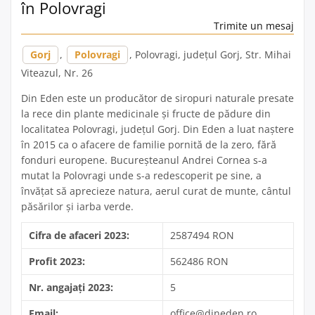
în Polovragi
Trimite un mesaj
Gorj
,
Polovragi
, Polovragi, județul Gorj, Str. Mihai
Viteazul, Nr. 26
Din Eden este un producător de siropuri naturale presate
la rece din plante medicinale și fructe de pădure din
localitatea Polovragi, județul Gorj. Din Eden a luat naștere
în 2015 ca o afacere de familie pornită de la zero, fără
fonduri europene. Bucureșteanul Andrei Cornea s-a
mutat la Polovragi unde s-a redescoperit pe sine, a
învățat să aprecieze natura, aerul curat de munte, cântul
păsărilor și iarba verde.
Cifra de afaceri 2023:
2587494 RON
Profit 2023:
562486 RON
Nr. angajați 2023:
5
Email:
office@dineden.ro