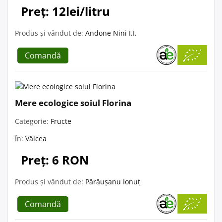
Preț: 12lei/litru
Produs și vândut de:
Andone Nini I.I.
Comandă
Mere ecologice soiul Florina
Categorie:
Fructe
În:
Vâlcea
Preț: 6 RON
Produs și vândut de:
Părăușanu Ionuț
Comandă