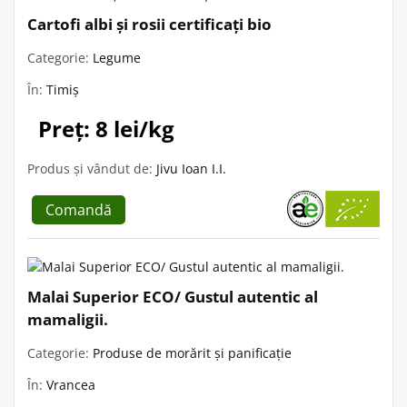
Cartofi albi și rosii certificați bio
Categorie:
Legume
În:
Timiș
Preț: 8 lei/kg
Produs și vândut de:
Jivu Ioan I.I.
Comandă
Malai Superior ECO/ Gustul autentic al
mamaligii.
Categorie:
Produse de morărit și panificație
În:
Vrancea