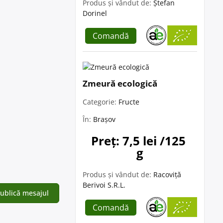
Produs și vândut de:
Ștefan
Dorinel
Comandă
Zmeură ecologică
Categorie:
Fructe
În:
Brașov
Preț: 7,5 lei /125 
g
Produs și vândut de:
Racoviță
Berivoi S.R.L.
Comandă