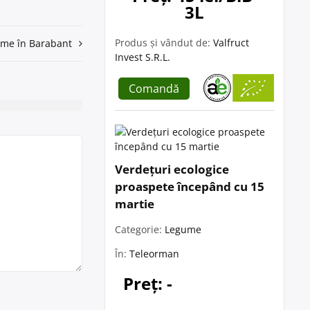
3L
Produs și vândut de:
Valfruct
gume în Barabant
Invest S.R.L.
Comandă
Verdețuri ecologice
proaspete începând cu 15
martie
Categorie:
Legume
În:
Teleorman
Preț: -