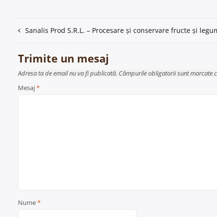
Navigare
Sanalis Prod S.R.L. – Procesare și conservare fructe și legu
în
Trimite un mesaj
articole
Adresa ta de email nu va fi publicată. Câmpurile obligatorii sunt marcate 
Mesaj
*
Nume
*