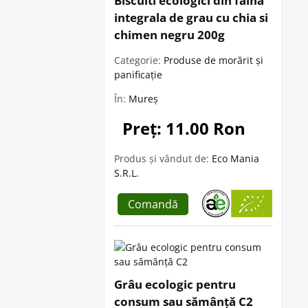
Biscuiti ecologici din faina
integrala de grau cu chia si
chimen negru 200g
Categorie:
Produse de morărit și
panificație
În:
Mureș
Preț: 11.00 Ron
Produs și vândut de:
Eco Mania
S.R.L.
Comandă
Grâu ecologic pentru
consum sau sămânță C2