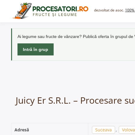
Skip
to
dezvoltat de asoc.
100% 
content
Ai legume sau fructe de vânzare? Publică oferta în grupul d
Intră în grup
Juicy Er S.R.L. – Procesare s
Adresă
Suceava
,
Volova