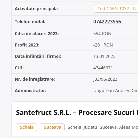
Activitate principală
Cod CAEN 1032 - Fab
0742223556
Telefon mobil:
Cifra de afaceri 2023:
554 RON
Profit 2023:
-291 RON
Data înființării firmei:
13.01.2023
CUI:
47446671
Nr. de înregistrare:
J33/96/2023
Administrator:
Ungurean Andrei Dan
Santefruct S.R.L. – Procesare Sucuri
Scheia
,
Suceava
, Scheia, județul Suceava, Aleea Mo