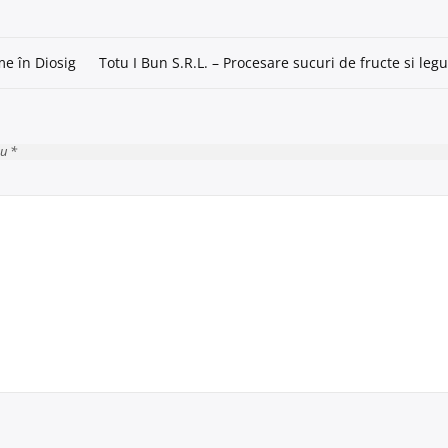
me în Diosig
Totu I Bun S.R.L. – Procesare sucuri de fructe si le
cu *