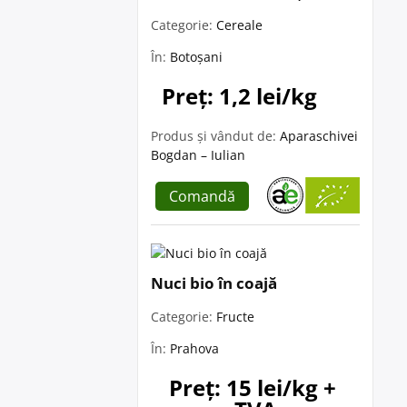
Categorie:
Cereale
În:
Botoșani
Preț: 1,2 lei/kg
Produs și vândut de:
Aparaschivei
Bogdan – Iulian
Comandă
Nuci bio în coajă
Categorie:
Fructe
În:
Prahova
Preț: 15 lei/kg + 