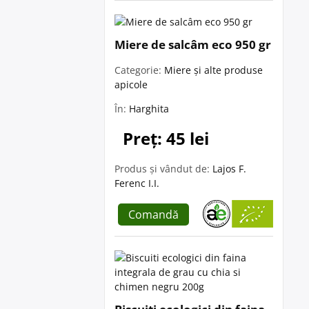
Miere de salcâm eco 950 gr
Categorie:
Miere și alte produse
apicole
În:
Harghita
Preț: 45 lei
Produs și vândut de:
Lajos F.
Ferenc I.I.
Comandă