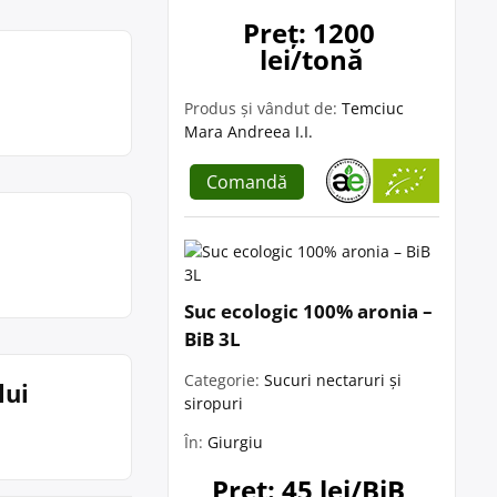
Preț: 1200 
lei/tonă
Produs și vândut de:
Temciuc
Mara Andreea I.I.
Comandă
Suc ecologic 100% aronia –
BiB 3L
Categorie:
Sucuri nectaruri și
lui
siropuri
În:
Giurgiu
Preț: 45 lei/BiB 