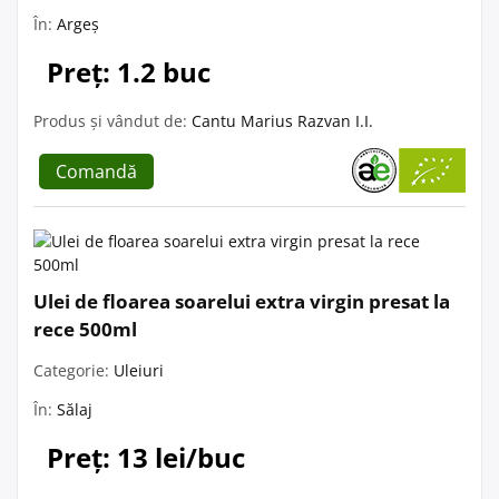
În:
Argeș
Preț: 1.2 buc
Produs și vândut de:
Cantu Marius Razvan I.I.
Comandă
Ulei de floarea soarelui extra virgin presat la
rece 500ml
Categorie:
Uleiuri
În:
Sălaj
Preț: 13 lei/buc