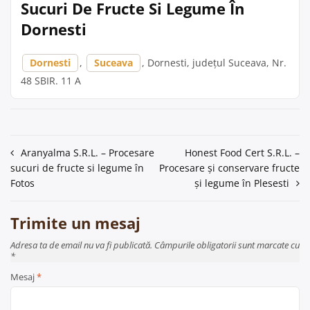
Sucuri De Fructe Si Legume În
Dornesti
Dornesti
,
Suceava
, Dornesti, județul Suceava, Nr.
48 SBIR. 11 A
Navigare
Aranyalma S.R.L. – Procesare
Honest Food Cert S.R.L. –
sucuri de fructe si legume în
Procesare și conservare fructe
în
Fotos
și legume în Plesesti
articole
Trimite un mesaj
Adresa ta de email nu va fi publicată. Câmpurile obligatorii sunt marcate cu
*
Mesaj
*