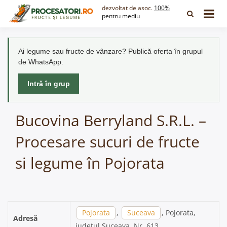
Skip
dezvoltat de asoc.
100%
to
pentru mediu
content
Ai legume sau fructe de vânzare? Publică oferta în grupul
de WhatsApp.
Intră în grup
Bucovina Berryland S.R.L. –
Procesare sucuri de fructe
si legume în Pojorata
Pojorata
,
Suceava
, Pojorata,
Adresă
județul Suceava, Nr. 613