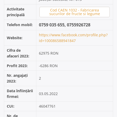
Activitate
Cod CAEN 1032 - Fabricarea
sucurilor de fructe si legume
principală
0759 035 655, 0755926728
Telefon mobil:
https://www.facebook.com/profile.php?
Website:
id=100086588941847
Cifra de
62975 RON
afaceri 2023:
Profit 2023:
-6286 RON
Nr. angajați
2
2023:
Data înființării
03.05.2022
firmei:
CUI:
46047761
Nr. de