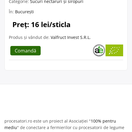
Categorie:
Sucuri nectaruri și siropuri
În:
București
Preț: 16 lei/sticla
Produs și vândut de:
Valfruct Invest S.R.L.
Comandă
procesatori.ro este un proiect al Asociației "
100% pentru
mediu
" de conectare a fermierilor cu procesatorii de legume