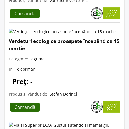
Produs și vândut de:
Valfruct Invest S.R.L.
Comandă
Verdețuri ecologice proaspete începând cu 15
martie
Categorie:
Legume
În:
Teleorman
Preț: -
Produs și vândut de:
Ștefan Dorinel
Comandă