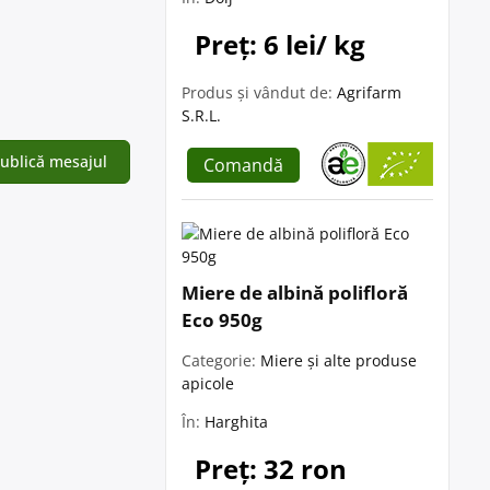
Preț: 6 lei/ kg
Produs și vândut de:
Agrifarm
S.R.L.
Comandă
Miere de albină polifloră
Eco 950g
Categorie:
Miere și alte produse
apicole
În:
Harghita
Preț: 32 ron