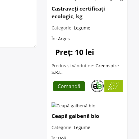
Castraveți certificați
ecologic, kg
Categorie:
Legume
În:
Argeș
Preț: 10 lei
Produs și vândut de:
Greenspire
S.R.L.
Comandă
Ceapă galbenă bio
Categorie:
Legume
În:
Dolj