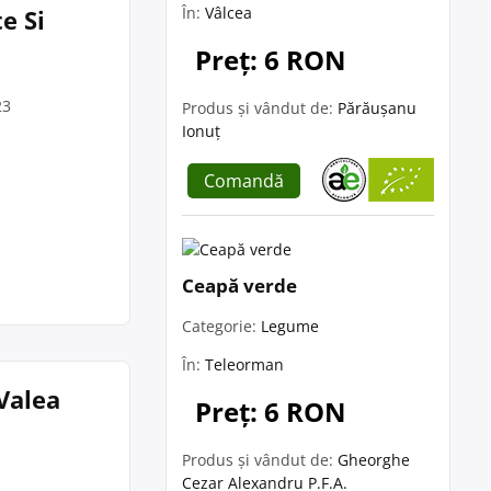
În:
Vâlcea
e Si
Preț: 6 RON
23
Produs și vândut de:
Părăușanu
Ionuț
Comandă
Ceapă verde
Categorie:
Legume
În:
Teleorman
 Valea
Preț: 6 RON
Produs și vândut de:
Gheorghe
Cezar Alexandru P.F.A.