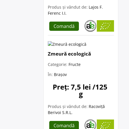
Produs și vândut de:
Lajos F.
Ferenc I.I.
Comandă
Zmeură ecologică
Categorie:
Fructe
În:
Brașov
Preț: 7,5 lei /125 
g
Produs și vândut de:
Racoviță
Berivoi S.R.L.
Comandă