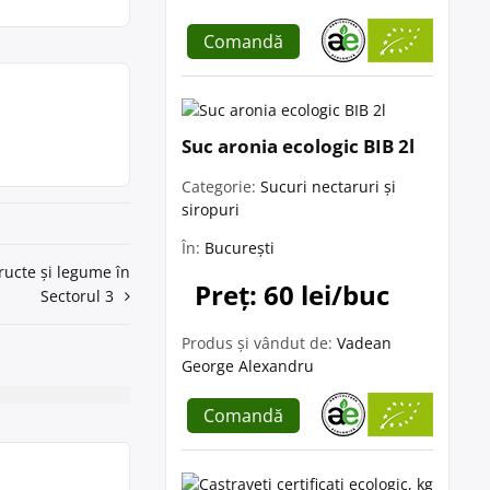
Comandă
Suc aronia ecologic BIB 2l
Categorie:
Sucuri nectaruri și
siropuri
În:
București
fructe și legume în
Preț: 60 lei/buc
Sectorul 3
Produs și vândut de:
Vadean
George Alexandru
Comandă