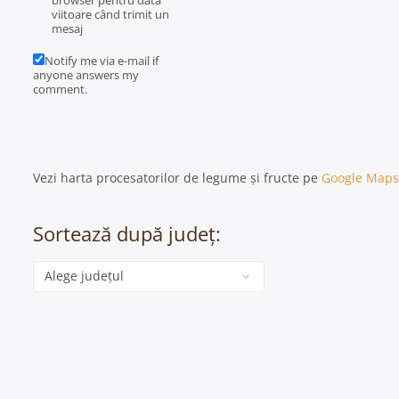
browser pentru data
viitoare când trimit un
mesaj
Notify me via e-mail if
anyone answers my
comment.
Vezi harta procesatorilor de legume și fructe pe
Google Maps
Sortează după județ:
Categorie