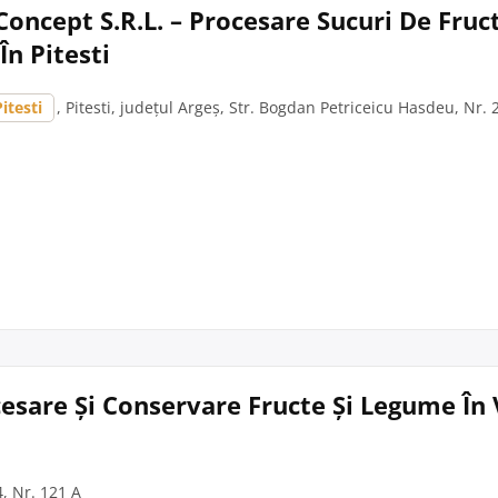
 Concept S.R.L. – Procesare Sucuri De Fruct
n Pitesti
Pitesti
, Pitesti, județul Argeș, Str. Bogdan Petriceicu Hasdeu, Nr. 
cesare Și Conservare Fructe Și Legume În
4, Nr. 121 A