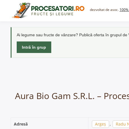
Skip
to
dezvoltat de asoc.
100% 
content
Ai legume sau fructe de vânzare? Publică oferta în grupul d
Intră în grup
Aura Bio Gam S.R.L. – Proce
Adresă
Argeș
,
Radu 