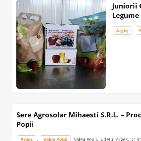
Juniorii
Legume Î
Argeș
,
Sere Agrosolar Mihaesti S.R.L. – Pro
Popii
Argeș
,
Valea Popii
, Valea Popii, județul Argeș, Dc 4