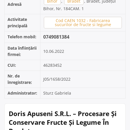
Bihor
,
Bradet
, Bradet, județul
Adresă
Bihor, Nr. 184CAM. 1
Activitate
Cod CAEN 1032 - Fabricarea
sucurilor de fructe si legume
principală
0749081384
Telefon mobil:
Data înființării
10.06.2022
firmei:
CUI:
46283452
Nr. de
J05/1658/2022
înregistrare:
Administrator:
Sturz Gabriela
Doris Apuseni S.R.L. – Procesare Și
Conservare Fructe Și Legume În