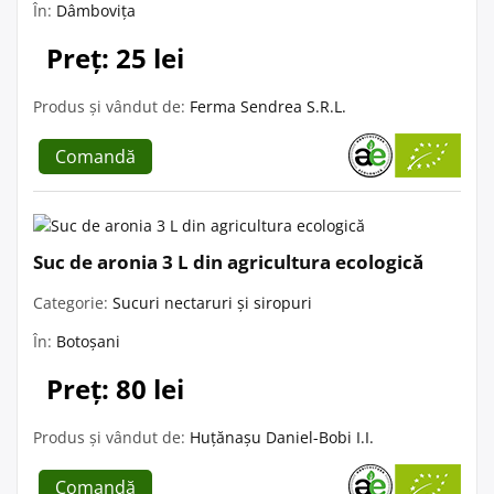
În:
Dâmbovița
Preț: 25 lei
Produs și vândut de:
Ferma Sendrea S.R.L.
Comandă
Suc de aronia 3 L din agricultura ecologică
Categorie:
Sucuri nectaruri și siropuri
În:
Botoșani
Preț: 80 lei
Produs și vândut de:
Huțănașu Daniel-Bobi I.I.
Comandă