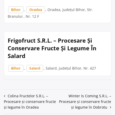
Bihor
,
Oradea
, Oradea, județul Bihor, Str.
Branului , Nr. 12 F
Frigofruct S.R.L. – Procesare Și
Conservare Fructe Și Legume În
Salard
Bihor
,
Salard
, Salard, județul Bihor, Nr. 427
Navigare
Colina Fructelor S.R.L. –
Winter Is Coming S.R.L. –
Procesare și conservare fructe
Procesare și conservare fructe
în
și legume în Oradea
și legume în Dobrotu
articole